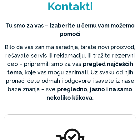
Kontakti
Tu smo za vas – izaberite u čemu vam možemo
pomoći
Bilo da vas zanima saradnja, birate novi proizvod,
rešavate servis ili reklamaciju, ili tražite rezervni
deo – pripremili smo za vas
pregled najčešćih
tema
, koje vas mogu zanimati. Uz svaku od njih
pronaći ćete odmah i odgovore i savete iz naše
baze znanja – sve
pregledno, jasno i na samo
nekoliko klikova.