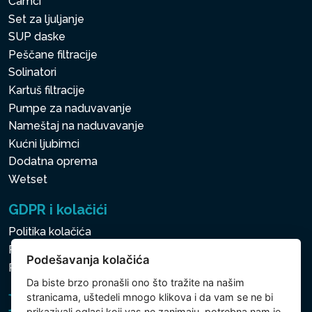
Čamci
Set za ljuljanje
SUP daske
Peščane filtracije
Solinatori
Kartuš filtracije
Pumpe za naduvavanje
Nameštaj na naduvavanje
Kućni ljubimci
Dodatna oprema
Wetset
GDPR i kolačići
Politika kolačića
Politika zaštite ličnih i drugih obrađivanih podataka
Podešavanja kolačića
Politika kolačića
Da biste brzo pronašli ono što tražite na našim
stranicama, uštedeli mnogo klikova i da vam se ne bi
prikazivali oglasi koji vas ne zanimaju, potrebna nam je