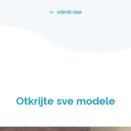
otkriti više
ost.
jivost.
kreveti Fiber-Tech™
sterskih vlakana visoke
konstrukcije vazdušnog
Otkrijte sve modele
 čvrstoće se ne
 neverovatnom
g komfora. Unutrašnja
 čvrstinu za vrhunsku