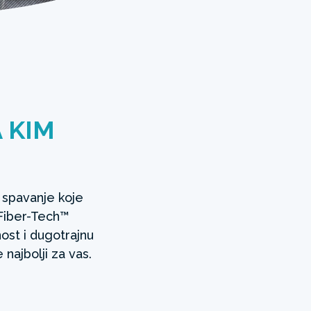
A KIM
 spavanje koje
 Fiber-Tech™
ost i dugotrajnu
 najbolji za vas.