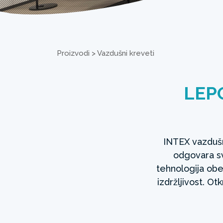
Proizvodi
>
Vazdušni kreveti
LEPO
INTEX vazdušn
odgovara sv
tehnologija obe
izdržljivost. Ot