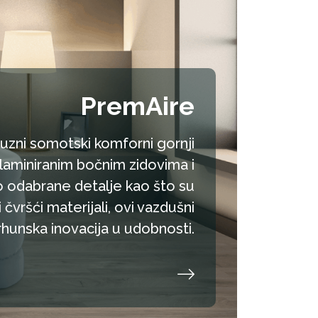
PremAire
uzni somotski komforni gornji
laminiranim bočnim zidovima i
o odabrane detalje kao što su
 čvršći materijali, ovi vazdušni
rhunska inovacija u udobnosti.