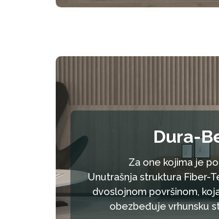
Dura-B
Za one kojima je po
Unutrašnja struktura Fiber-T
dvoslojnom površinom, koja
obezbeđuje vrhunsku stab