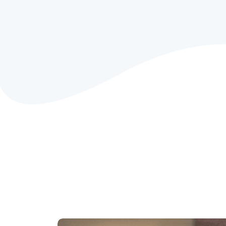
Dizajniran za udobn
Napravljen za izdržl
Naši jedinstveni, patentirani vazdušni 
tehnologije se sastoje od hiljade polie
čvrstoće. Za razliku od tradicionalne 
kreveta, ova poliesterska vlakna visoke
rastežu tokom vremena, što rezultira
izdržljivošću tokom godina dugotrajno
konstrukcija Fiber-Tech™ pruža idealnu
podršku i podmlađujući san.