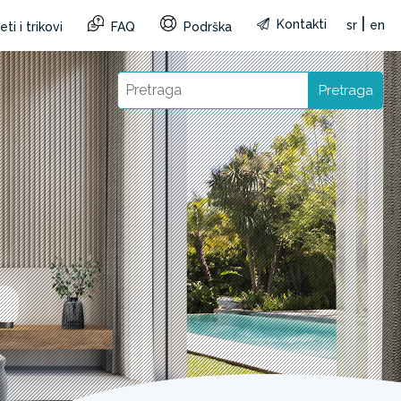
|
Kontakti
sr
en
ti i trikovi
FAQ
Podrška
Pretraga