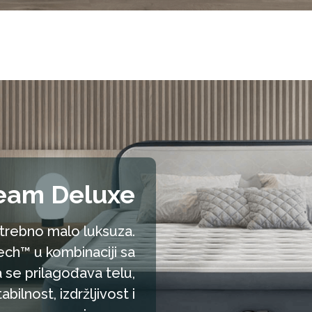
eam Deluxe
trebno malo luksuza.
umanji
ech™ u kombinaciji sa
 se prilagođava telu,
ilnost, izdržljivost i