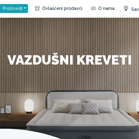
Proizvodi
Ovlašćeni prodavci
O nama
Save
VAZDUŠNI KREVETI