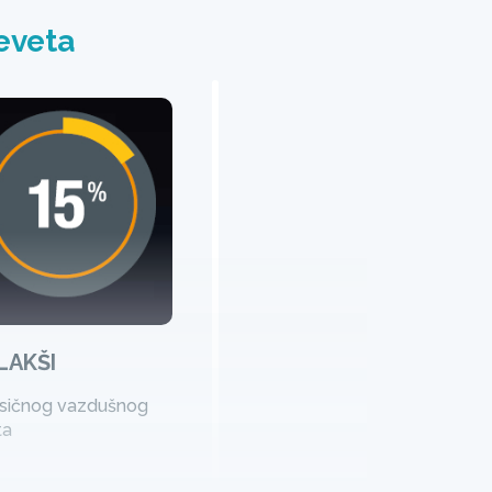
eveta
LAKŠI
asičnog vazdušnog
ta