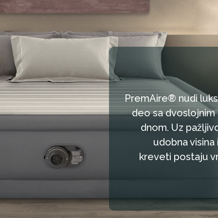
PremAire® nudi luks
deo sa dvoslojnim 
dnom. Uz pažljiv
iber-Tech™ unutrašnja
konstrukcija
udobna visina i
kreveti postaju v