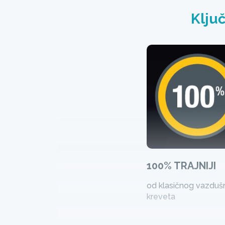
Klju
100% TRAJNIJI
od klasičnog vazduš
kreveta