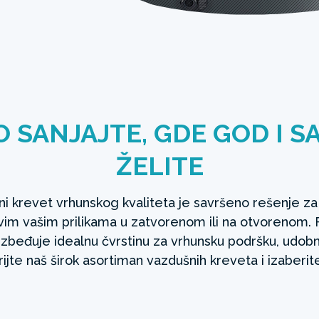
 SANJAJTE, GDE GOD I S
ŽELITE
i krevet vrhunskog kvaliteta je savršeno rešenje za
im vašim prilikama u zatvorenom ili na otvorenom.
zbeđuje idealnu čvrstinu za vrhunsku podršku, udobn
krijte naš širok asortiman vazdušnih kreveta i izaberite