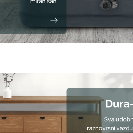
miran san.
Dura
Sva udobn
raznovrsni vazdu