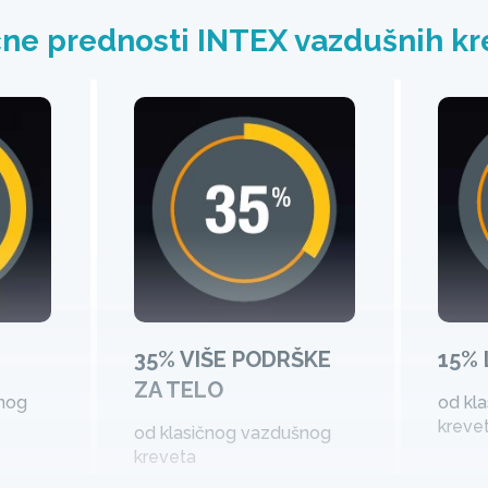
čne prednosti INTEX vazdušnih kr
35% VIŠE PODRŠKE
15% 
ZA TELO
nog
od kl
kreve
od klasičnog vazdušnog
kreveta