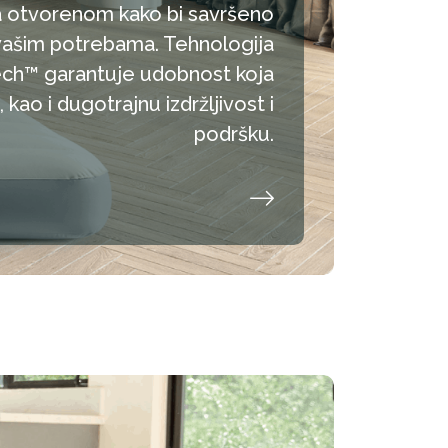
a otvorenom kako bi savršeno
vašim potrebama. Tehnologija
Tech™ garantuje udobnost koja
kao i dugotrajnu izdržljivost i
podršku.