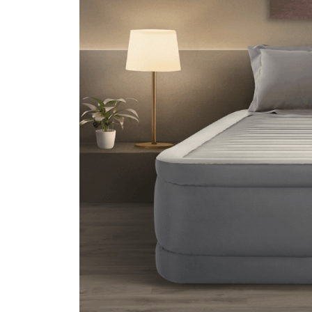
PREDNOSTI VAZDUŠNIH KREVETA:
Poliesterska vlakna visoke
F
čvrstoće