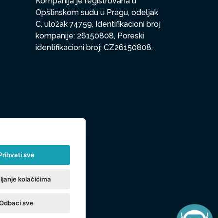
Kompanija je registrovana u
Opštinskom sudu u Pragu, odeljak
C, uložak 74759, Identifikacioni broj
kompanije: 26150808, Poreski
identifikacioni broj: CZ26150808.
Prihvati sve
ljanje kolačićima
Odbaci sve