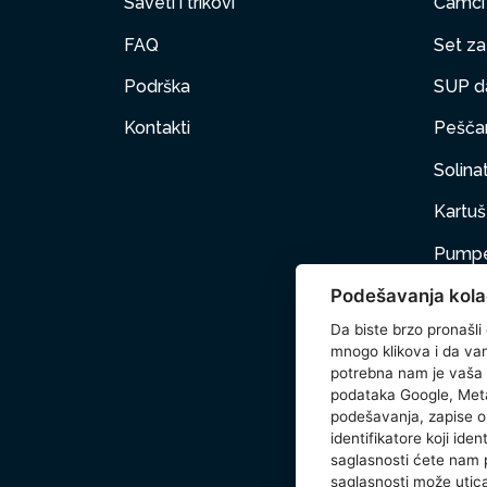
Saveti i trikovi
Čamci
FAQ
Set za 
Podrška
SUP d
Kontakti
Peščan
Solinat
Kartuš 
Pumpe
Podešavanja kola
Nameš
Da biste brzo pronašli
Kućni 
mnogo klikova i da vam 
potrebna nam je vaša
Dodat
podataka Google, Meta
podešavanja, zapise o 
Wetse
identifikatore koji ide
saglasnosti ćete nam
saglasnosti može utica