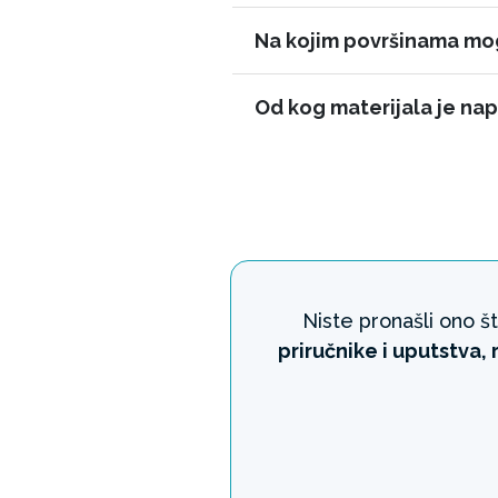
Na kojim površinama mo
Od kog materijala je na
Niste pronašli ono št
priručnike i uputstva,