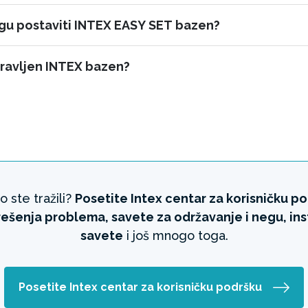
gu postaviti INTEX EASY SET bazen?
pravljen INTEX bazen?
o ste tražili?
Posetite Intex centar za korisničku p
 rešenja problema, savete za održavanje i negu, in
savete
i još mnogo toga.
Posetite Intex centar za korisničku podršku