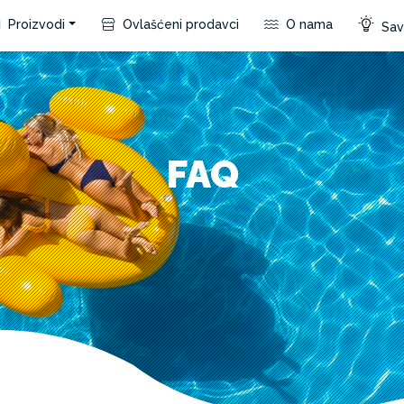
Proizvodi
Ovlašćeni prodavci
O nama
Save
FAQ