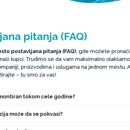
jana pitanja (FAQ)
sto postavljana pitanja (FAQ)
, gde možete pronaći
u naši kupci. Trudimo se da vam maksimalno olakšamo
kompaniji, proizvodima i uslugama na jednom mestu. 
tirajte – tu smo za vas!
 montiran tokom cele godine?
uzija može da se pokvasi?