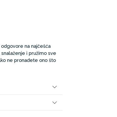
 odgovore na najčešća
 snalaženje i pružimo sve
Ako ne pronađete ono što