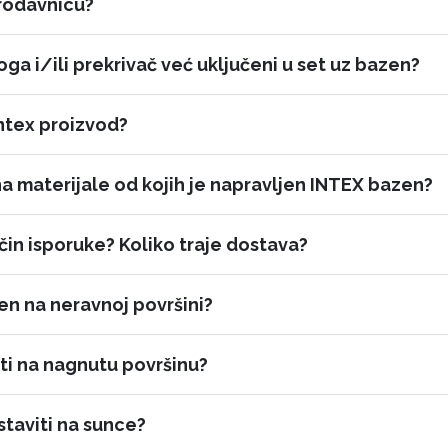
 prodavnicu?
ga i/ili prekrivač već uključeni u set uz bazen?
Intex proizvod?
a materijale od kojih je napravljen INTEX bazen?
način isporuke? Koliko traje dostava?
en na neravnoj površini?
ti na nagnutu površinu?
staviti na sunce?