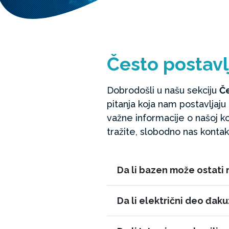
Često postavl
Dobrodošli u našu sekciju
Če
pitanja koja nam postavljaj
važne informacije o našoj 
tražite, slobodno nas kontak
Da li bazen može ostati
Da li električni deo đak