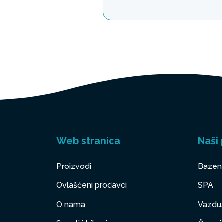
Web stranica
Naši 
Proizvodi
Bazen
Ovlašćeni prodavci
SPA
O nama
Vazduš