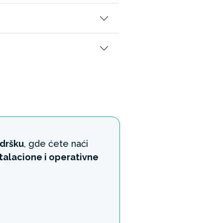
odršku
, gde ćete naći
stalacione i operativne