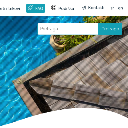
|
Kontakti
sr
en
ti i trikovi
FAQ
Podrška
Pretraga