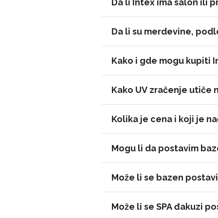
Da li Intex ima salon ili
Da li su merdevine, podlo
Kako i gde mogu kupiti 
Kako UV zračenje utiče n
Kolika je cena i koji je 
Mogu li da postavim baz
Može li se bazen postavi
Može li se SPA đakuzi po