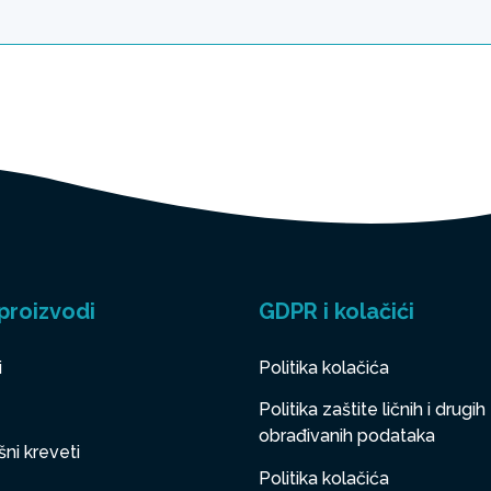
proizvodi
GDPR i kolačići
i
Politika kolačića
Politika zaštite ličnih i drugih
obrađivanih podataka
ni kreveti
Politika kolačića