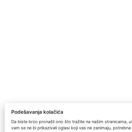
Podešavanja kolačića
Da biste brzo pronašli ono što tražite na našim stranicama, u
vam se ne bi prikazivali oglasi koji vas ne zanimaju, potrebn