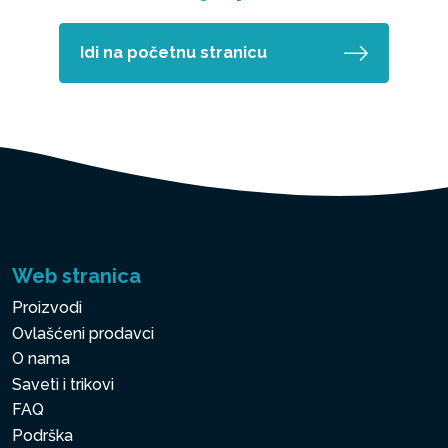
Idi na početnu stranicu
Web stranica
Proizvodi
Ovlašćeni prodavci
O nama
Saveti i trikovi
FAQ
Podrška