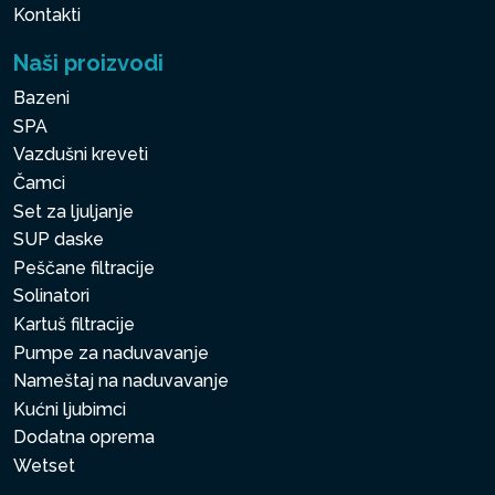
Kontakti
Naši proizvodi
Bazeni
SPA
Vazdušni kreveti
Čamci
Set za ljuljanje
SUP daske
Peščane filtracije
Solinatori
Kartuš filtracije
Pumpe za naduvavanje
Nameštaj na naduvavanje
Kućni ljubimci
Dodatna oprema
Wetset