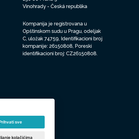
Vinohrady - Česká republika
Kompanija je registrovana u
Opštinskom sudu u Pragu, odeljak
C, uložak 74759, Identifikacioni broj
kompanije: 26150808, Poreski
identifikacioni broj: CZ26150808.
Prihvati sve
ljanje kolačićima