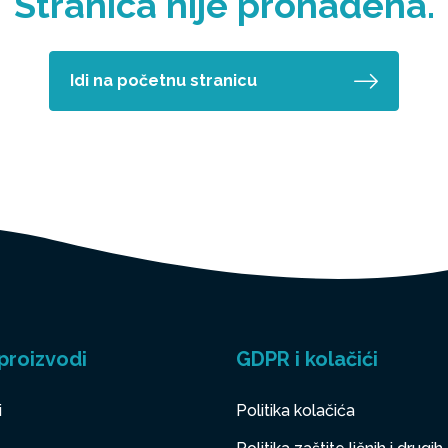
Stranica nije pronađena.
Idi na početnu stranicu
proizvodi
GDPR i kolačići
i
Politika kolačića