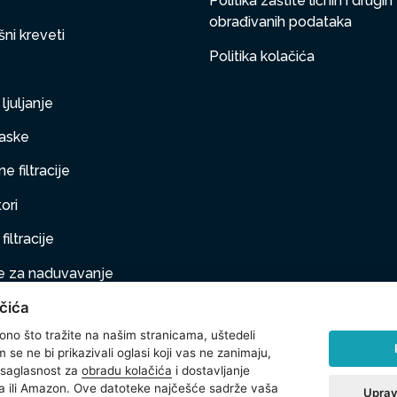
Politika zaštite ličnih i drugih
obrađivanih podataka
ni kreveti
Politika kolačića
ljuljanje
aske
e filtracije
ori
filtracije
 za naduvavanje
čića
taj na naduvavanje
 ono što tražite na našim stranicama, uštedeli
ljubimci
se ne bi prikazivali oglasi koji vas ne zanimaju,
 saglasnost za
obradu kolačića
i dostavljanje
na oprema
 ili Amazon. Ove datoteke najčešće sadrže vaša
Uprav