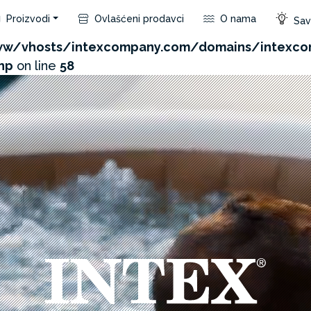
Proizvodi
Ovlašćeni prodavci
O nama
Save
com/admin/product/api.php?id=816&not_use_region=1
w/vhosts/intexcompany.com/domains/intexc
hp
on line
58