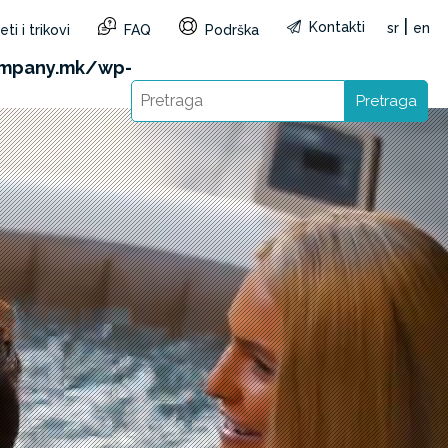
|
Kontakti
sr
en
ti i trikovi
FAQ
Podrška
&reg=MK&lang=sr): Failed to open stream: HTTP
ompany.mk/wp-
Pretraga