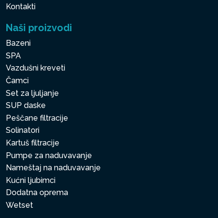
Kontakti
Naši proizvodi
Bazeni
SPA
Vazdušni kreveti
Čamci
Set za ljuljanje
SUP daske
Peščane filtracije
Solinatori
Kartuš filtracije
Pumpe za naduvavanje
Nameštaj na naduvavanje
Kućni ljubimci
Dodatna oprema
Wetset