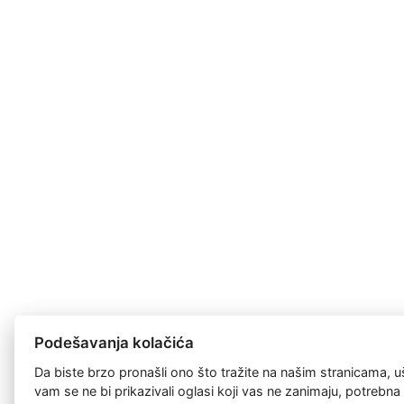
Podešavanja kolačića
Da biste brzo pronašli ono što tražite na našim stranicama, u
vam se ne bi prikazivali oglasi koji vas ne zanimaju, potrebn