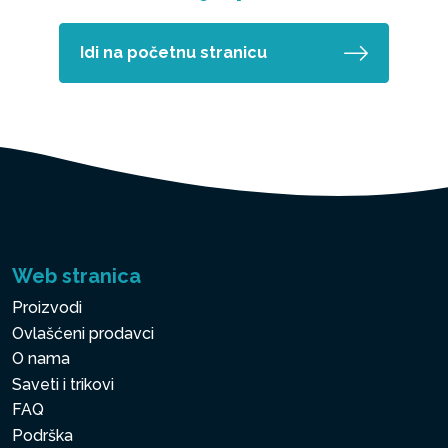
Idi na početnu stranicu
Web stranica
Proizvodi
Ovlašćeni prodavci
O nama
Saveti i trikovi
FAQ
Podrška