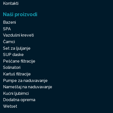
Kontakti
Naši proizvodi
Bazeni
SPA
Vazdušni kreveti
Čamci
Set za ljuljanje
SUP daske
Peščane filtracije
Solinatori
Kartuš filtracije
Pumpe za naduvavanje
Nameštaj na naduvavanje
Kućni ljubimci
Dodatna oprema
Wetset