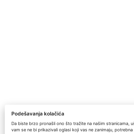
Podešavanja kolačića
Da biste brzo pronašli ono što tražite na našim stranicama, u
vam se ne bi prikazivali oglasi koji vas ne zanimaju, potrebn