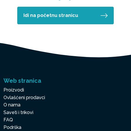
Idi na početnu stranicu
Web stranica
Proizvodi
Ovlašćeni prodavci
O nama
Saveti i trikovi
FAQ
Podrška