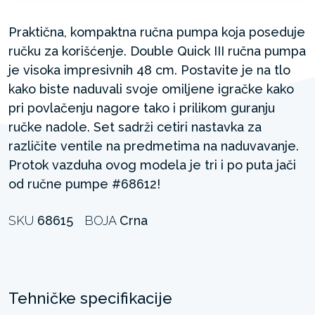
Praktična, kompaktna ručna pumpa koja poseduje
ručku za korišćenje. Double Quick III ručna pumpa
je visoka impresivnih 48 cm. Postavite je na tlo
kako biste naduvali svoje omiljene igračke kako
pri povlačenju nagore tako i prilikom guranju
ručke nadole. Set sadrži cetiri nastavka za
različite ventile na predmetima na naduvavanje.
Protok vazduha ovog modela je tri i po puta jači
od ručne pumpe #68612!
SKU
68615
BOJA
Crna
Tehničke specifikacije