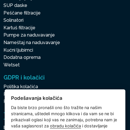
SUP daske
Peščane filtracije
Solinatori
Kartuš filtracije
Pumpe za naduvavanje
Nameštaj na naduvavanje
Kućni ljubimci
Dodatna oprema
Wetset
GDPR i kolačići
Politika kolačića
Politika zaštite ličnih i drugih obrađivanih podataka
Podešavanja kolačića
Politika kolačića
Da biste brzo pronašli ono što tražite na našim
stranicama, uštedeli mnogo klikova i da vam se ne bi
prikazivali oglasi koji vas ne zanimaju, potrebna nam je
vaša saglasnost za
obradu kolačića
i dostavljanje
Intex Trading, s.r.o.