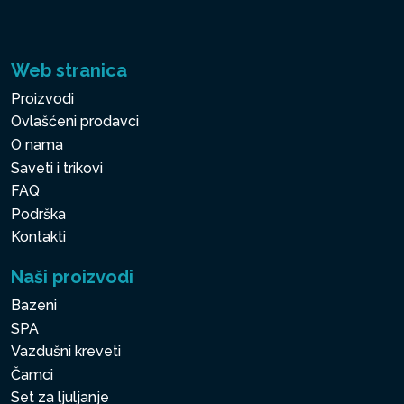
Web stranica
Proizvodi
Ovlašćeni prodavci
O nama
Saveti i trikovi
FAQ
Podrška
Kontakti
Naši proizvodi
Bazeni
SPA
Vazdušni kreveti
Čamci
Set za ljuljanje