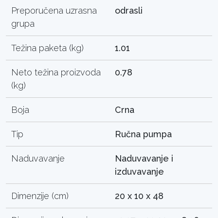
Preporučena uzrasna
odrasli
grupa
Težina paketa (kg)
1.01
Neto težina proizvoda
0.78
(kg)
Boja
Crna
Tip
Ručna pumpa
Naduvavanje
Naduvavanje i
izduvavanje
Dimenzije (cm)
20 x 10 x 48