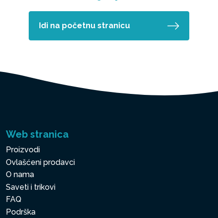
Idi na početnu stranicu
Web stranica
Proizvodi
Ovlašćeni prodavci
O nama
Saveti i trikovi
FAQ
Podrška