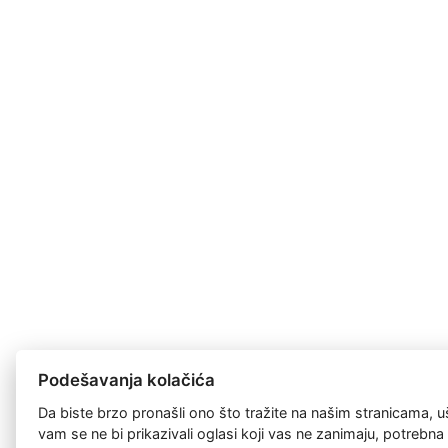
Podešavanja kolačića
Da biste brzo pronašli ono što tražite na našim stranicama, u
vam se ne bi prikazivali oglasi koji vas ne zanimaju, potrebn