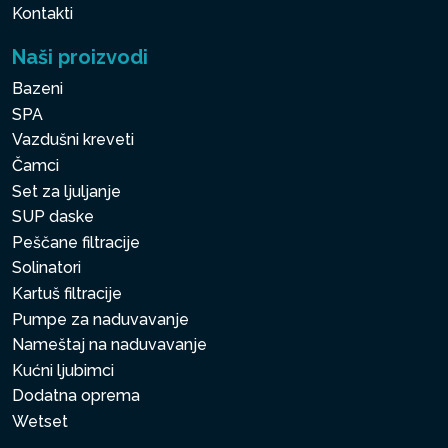
Kontakti
Naši proizvodi
Bazeni
SPA
Vazdušni kreveti
Čamci
Set za ljuljanje
SUP daske
Peščane filtracije
Solinatori
Kartuš filtracije
Pumpe za naduvavanje
Nameštaj na naduvavanje
Kućni ljubimci
Dodatna oprema
Wetset