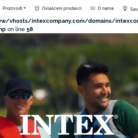
Proizvodi
Ovlašćeni prodavci
O nama
Save
com/admin/product/api.php?id=82&not_use_region=1&
w/vhosts/intexcompany.com/domains/intexc
hp
on line
58