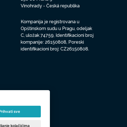
Vinohrady - Česká republika
Kompanija je registrovana u
Opštinskom sudu u Pragu, odeljak
C, uložak 74759, Identifikacioni broj
kompanije: 26150808, Poreski
identifikacioni broj: CZ26150808.
Prihvati sve
ljanje kolačićima