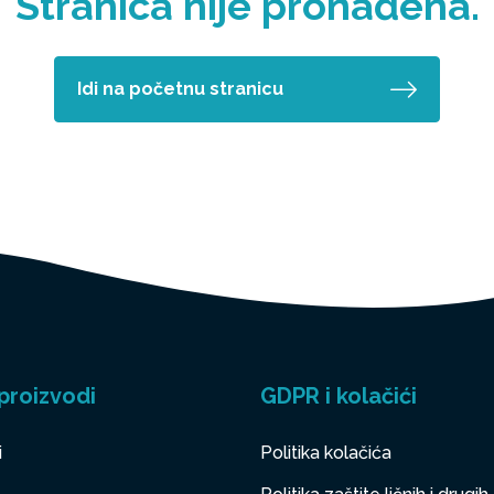
Stranica nije pronađena.
Idi na početnu stranicu
proizvodi
GDPR i kolačići
i
Politika kolačića