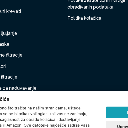
Politika zaštite ličnih i drugih
obrađivanih podataka
ni kreveti
Politika kolačića
ljuljanje
aske
e filtracije
ori
filtracije
 za naduvavanje
čića
taj na naduvavanje
 ono što tražite na našim stranicama, uštedeli
ljubimci
se ne bi prikazivali oglasi koji vas ne zanimaju,
 saglasnost za
obradu kolačića
i dostavljanje
na oprema
 ili Amazon. Ove datoteke najčešće sadrže vaša
Uprav