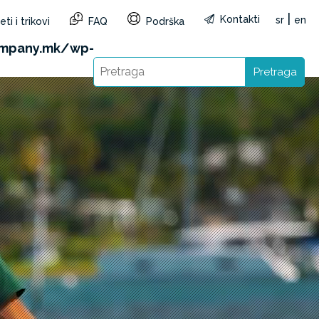
|
Kontakti
sr
en
ti i trikovi
FAQ
Podrška
reg=MK&lang=sr): Failed to open stream: HTTP
ompany.mk/wp-
Pretraga