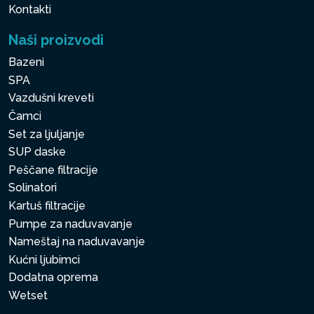
Kontakti
Naši proizvodi
Bazeni
SPA
Vazdušni kreveti
Čamci
Set za ljuljanje
SUP daske
Peščane filtracije
Solinatori
Kartuš filtracije
Pumpe za naduvavanje
Nameštaj na naduvavanje
Kućni ljubimci
Dodatna oprema
Wetset