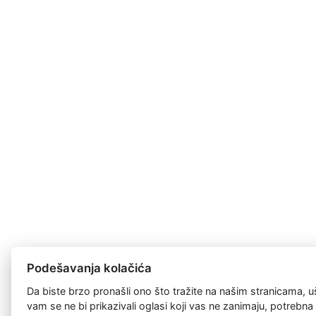
Podešavanja kolačića
Da biste brzo pronašli ono što tražite na našim stranicama, u
vam se ne bi prikazivali oglasi koji vas ne zanimaju, potrebn