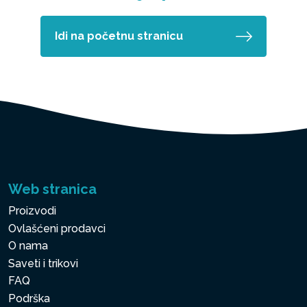
Idi na početnu stranicu
Web stranica
Proizvodi
Ovlašćeni prodavci
O nama
Saveti i trikovi
FAQ
Podrška