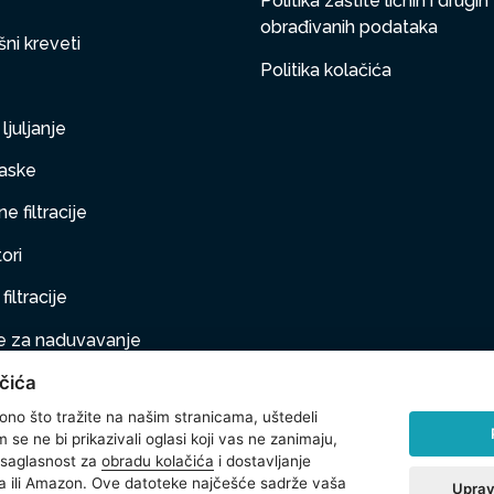
Politika zaštite ličnih i drugih
obrađivanih podataka
ni kreveti
Politika kolačića
ljuljanje
aske
e filtracije
ori
filtracije
 za naduvavanje
čića
taj na naduvavanje
 ono što tražite na našim stranicama, uštedeli
ljubimci
se ne bi prikazivali oglasi koji vas ne zanimaju,
 saglasnost za
obradu kolačića
i dostavljanje
na oprema
 ili Amazon. Ove datoteke najčešće sadrže vaša
Uprav