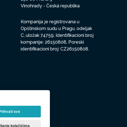
Vinohrady - Česká republika
Kompanija je registrovana u
Opštinskom sudu u Pragu, odeljak
C, uložak 74759, Identifikacioni broj
kompanije: 26150808, Poreski
identifikacioni broj: CZ26150808.
Prihvati sve
ljanje kolačićima