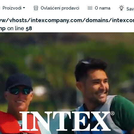
Proizvodi
Ovlašćeni prodavci
O nama
Save
com/admin/product/api.php?id=536&not_use_region=1
w/vhosts/intexcompany.com/domains/intexc
hp
on line
58