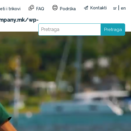
|
Kontakti
sr
en
ti i trikovi
FAQ
Podrška
&reg=MK&lang=sr): Failed to open stream: HTTP
ompany.mk/wp-
Pretraga