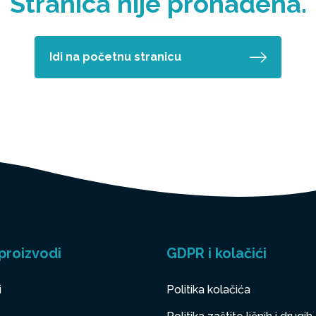
Stranica nije pronađena.
Idi na početnu stranicu
proizvodi
GDPR i kolačići
i
Politika kolačića