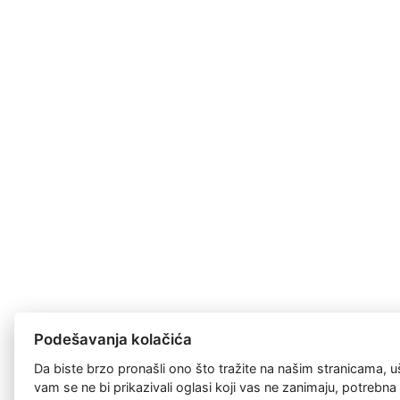
Podešavanja kolačića
Da biste brzo pronašli ono što tražite na našim stranicama, u
vam se ne bi prikazivali oglasi koji vas ne zanimaju, potrebn