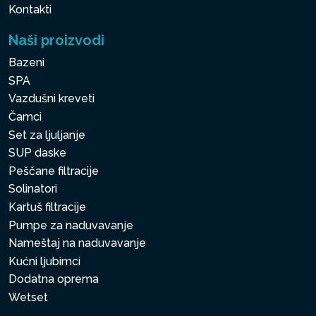
Kontakti
Naši proizvodi
Bazeni
SPA
Vazdušni kreveti
Čamci
Set za ljuljanje
SUP daske
Peščane filtracije
Solinatori
Kartuš filtracije
Pumpe za naduvavanje
Nameštaj na naduvavanje
Kućni ljubimci
Dodatna oprema
Wetset