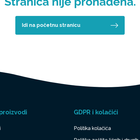
Stranica nije pronađena.
Idi na početnu stranicu
proizvodi
GDPR i kolačići
i
Politika kolačića