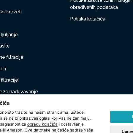
Politika zaštite ličnih i drugih
obrađivanih podataka
ni kreveti
Politika kolačića
ljuljanje
aske
e filtracije
ori
filtracije
 za naduvavanje
čića
taj na naduvavanje
 ono što tražite na našim stranicama, uštedeli
ljubimci
se ne bi prikazivali oglasi koji vas ne zanimaju,
 saglasnost za
obradu kolačića
i dostavljanje
na oprema
 ili Amazon. Ove datoteke najčešće sadrže vaša
Uprav