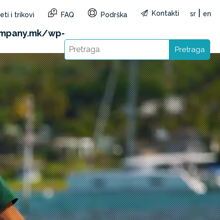
|
Kontakti
sr
en
ti i trikovi
FAQ
Podrška
&reg=MK&lang=sr): Failed to open stream: HTTP
ompany.mk/wp-
Pretraga