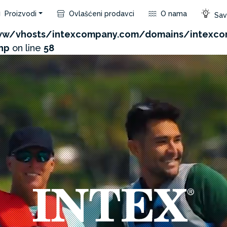
Proizvodi
Ovlašćeni prodavci
O nama
Save
com/admin/product/api.php?id=378&not_use_region=1
w/vhosts/intexcompany.com/domains/intexc
hp
on line
58