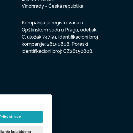
Vinohrady - Česká republika
Kompanija je registrovana u
Opštinskom sudu u Pragu, odeljak
C, uložak 74759, Identifikacioni broj
kompanije: 26150808, Poreski
identifikacioni broj: CZ26150808.
Prihvati sve
ljanje kolačićima