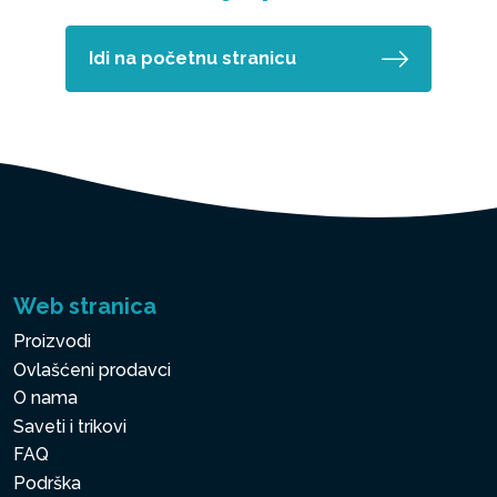
Idi na početnu stranicu
Web stranica
Proizvodi
Ovlašćeni prodavci
O nama
Saveti i trikovi
FAQ
Podrška