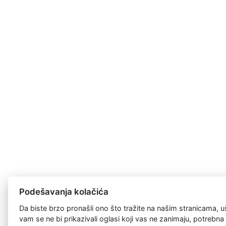
Podešavanja kolačića
Da biste brzo pronašli ono što tražite na našim stranicama, u
vam se ne bi prikazivali oglasi koji vas ne zanimaju, potrebn