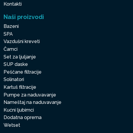
Kontakti
Naši proizvodi
Bazeni
SPA
Vazdušni kreveti
Čamci
Set za ljuljanje
SUP daske
Peščane filtracije
Solinatori
Kartuš filtracije
Pumpe za naduvavanje
Nameštaj na naduvavanje
Kućni ljubimci
Dodatna oprema
Wetset