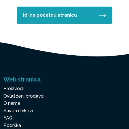
Idi na početnu stranicu
Web stranica
Proizvodi
Ovlašćeni prodavci
O nama
Saveti i trikovi
FAQ
Podrška