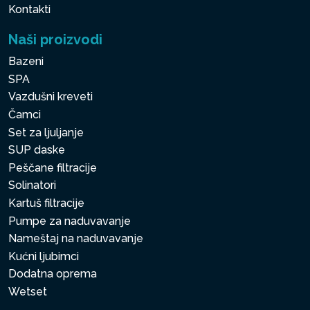
Kontakti
Naši proizvodi
Bazeni
SPA
Vazdušni kreveti
Čamci
Set za ljuljanje
SUP daske
Peščane filtracije
Solinatori
Kartuš filtracije
Pumpe za naduvavanje
Nameštaj na naduvavanje
Kućni ljubimci
Dodatna oprema
Wetset