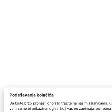
Podešavanja kolačića
Da biste brzo pronašli ono što tražite na našim stranicama, u
vam se ne bi prikazivali oglasi koji vas ne zanimaju, potrebn