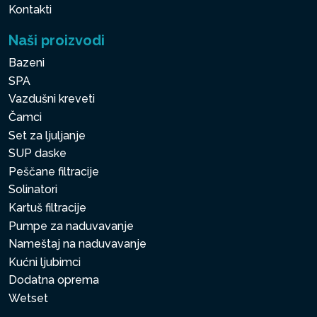
Kontakti
Naši proizvodi
Bazeni
SPA
Vazdušni kreveti
Čamci
Set za ljuljanje
SUP daske
Peščane filtracije
Solinatori
Kartuš filtracije
Pumpe za naduvavanje
Nameštaj na naduvavanje
Kućni ljubimci
Dodatna oprema
Wetset