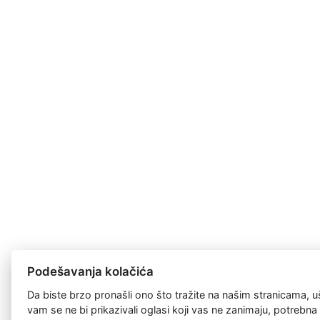
Podešavanja kolačića
Da biste brzo pronašli ono što tražite na našim stranicama, u
vam se ne bi prikazivali oglasi koji vas ne zanimaju, potrebn