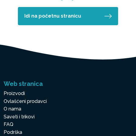
Idi na početnu stranicu
Web stranica
Proizvodi
Ovlašćeni prodavci
O nama
Saveti i trikovi
FAQ
Podrška