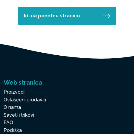
Idi na početnu stranicu
Web stranica
Proizvodi
Ovlašćeni prodavci
O nama
Saveti i trikovi
FAQ
Podrška