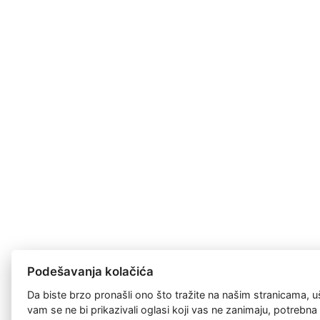
Podešavanja kolačića
Da biste brzo pronašli ono što tražite na našim stranicama, u
vam se ne bi prikazivali oglasi koji vas ne zanimaju, potrebn