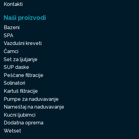
Kontakti
Naši proizvodi
Bazeni
SPA
Vazdušni kreveti
Čamci
Set za ljuljanje
SUP daske
Peščane filtracije
Solinatori
Kartuš filtracije
Pumpe za naduvavanje
Nameštaj na naduvavanje
Kućni ljubimci
Dodatna oprema
Wetset