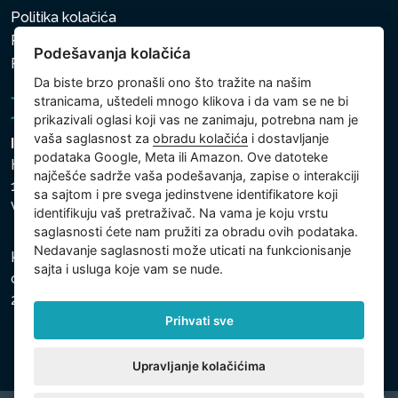
Politika kolačića
Politika zaštite ličnih i drugih obrađivanih podataka
Podešavanja kolačića
Politika kolačića
Da biste brzo pronašli ono što tražite na našim
stranicama, uštedeli mnogo klikova i da vam se ne bi
prikazivali oglasi koji vas ne zanimaju, potrebna nam je
vaša saglasnost za
obradu kolačića
i dostavljanje
Intex Trading, s.r.o.
podataka Google, Meta ili Amazon. Ove datoteke
Hradecká 2526/3
najčešće sadrže vaša podešavanja, zapise o interakciji
130 00 Praha 3
sa sajtom i pre svega jedinstvene identifikatore koji
Vinohrady - Česká republika
identifikuju vaš pretraživač. Na vama je koju vrstu
saglasnosti ćete nam pružiti za obradu ovih podataka.
Nedavanje saglasnosti može uticati na funkcionisanje
Kompanija je registrovana u Opštinskom sudu u Pragu,
sajta i usluga koje vam se nude.
odeljak C, uložak 74759, Identifikacioni broj kompanije:
26150808, Poreski identifikacioni broj: CZ26150808.
Prihvati sve
Upravljanje kolačićima