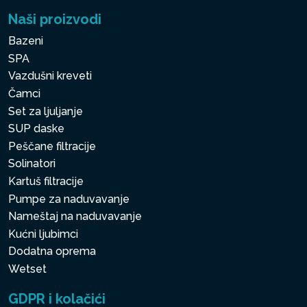
Naši proizvodi
Bazeni
SPA
Vazdušni kreveti
Čamci
Set za ljuljanje
SUP daske
Peščane filtracije
Solinatori
Kartuš filtracije
Pumpe za naduvavanje
Nameštaj na naduvavanje
Kućni ljubimci
Dodatna oprema
Wetset
GDPR i kolačići