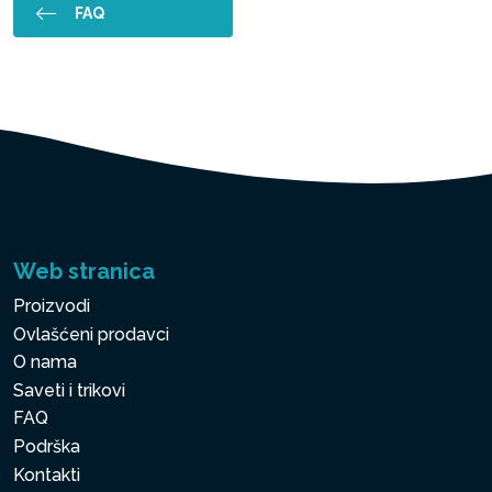
FAQ
Web stranica
Proizvodi
Ovlašćeni prodavci
O nama
Saveti i trikovi
FAQ
Podrška
Kontakti