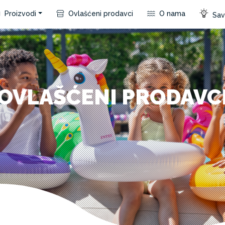
Proizvodi
Ovlašćeni prodavci
O nama
Save
OVLAŠĆENI PRODAVC