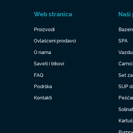
Web stranica
Naši 
Proizvodi
Bazen
Ovlašćeni prodavci
SPA
O nama
Vazduš
Saveti i trikovi
Čamci
FAQ
Set za 
Podrška
SUP d
Kontakti
Peščan
Solinat
Kartuš 
Pumpe