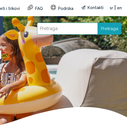
|
Kontakti
sr
en
ti i trikovi
FAQ
Podrška
Pretraga
I