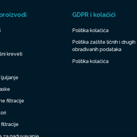
proizvodi
GDPR i kolačići
i
Politika kolačića
Politika zaštite ličnih i drugih
obrađivanih podataka
ni kreveti
Politika kolačića
ljuljanje
aske
e filtracije
ori
filtracije
 za naduvavanje