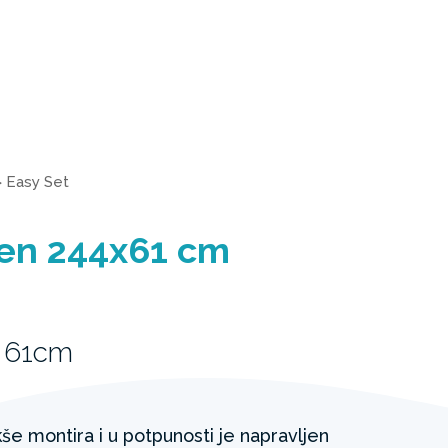
>
Easy Set
zen 244x61 cm
 61cm
kše montira i u potpunosti je napravljen