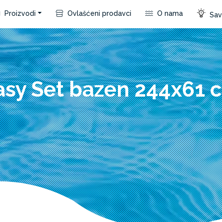
Proizvodi
Ovlašćeni prodavci
O nama
Save
asy Set bazen 244x61 