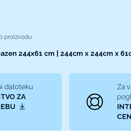
 o proizvodu
bazen 244x61 cm | 244cm x 244cm x 6
i datoteku
Za v
TVO ZA
pogl
REBU
INT
CEN