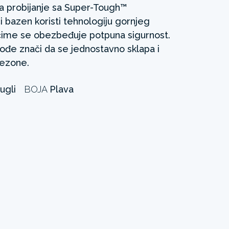
na probijanje sa Super-Tough™
 bazen koristi tehnologiju gornjeg
 čime se obezbeđuje potpuna sigurnost.
kođe znači da se jednostavno sklapa i
sezone.
ugli
BOJA
Plava