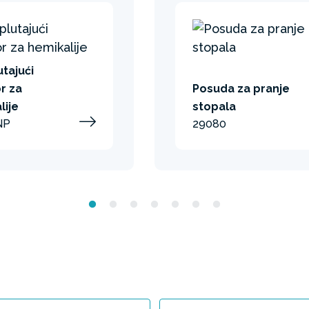
utajući
r za
Posuda za pranje
lije
stopala
NP
29080