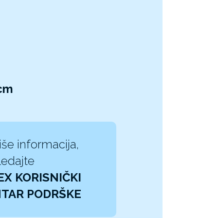
1cm
iše informacija,
edajte
EX KORISNIČKI
TAR PODRŠKE