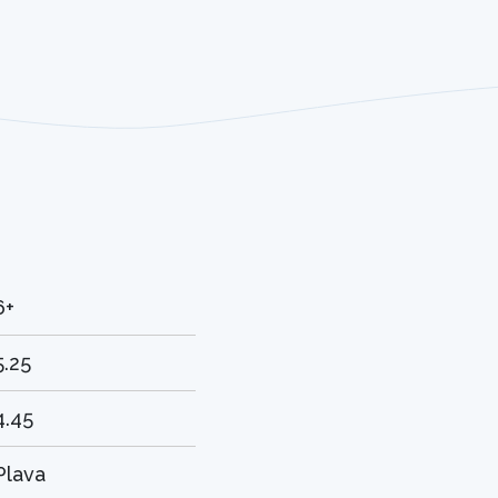
6+
5.25
4.45
Plava