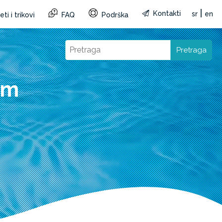
|
Kontakti
sr
en
ti i trikovi
FAQ
Podrška
Pretraga
cm