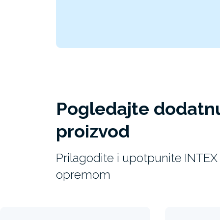
Pogledajte dodatn
proizvod
Prilagodite i upotpunite INT
opremom