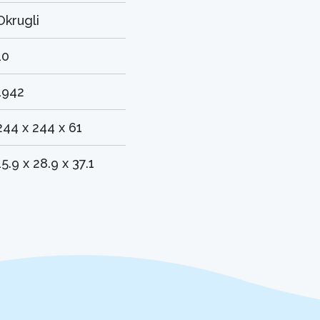
Okrugli
10
1942
244 x 244 x 61
15.9 x 28.9 x 37.1