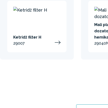
Mali pl
dozato
Ketridž filter H
hemika
29007
29040