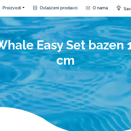
Proizvodi
Ovlašćeni prodavci
O nama
Save
 Whale Easy Set bazen 
cm