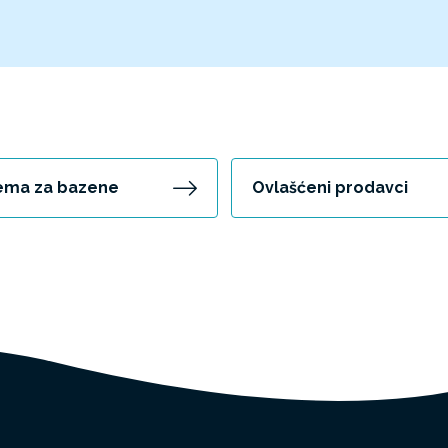
ema za bazene
Ovlašćeni prodavci