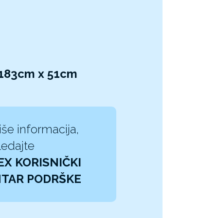
 183cm x 51cm
iše informacija,
edajte
EX KORISNIČKI
TAR PODRŠKE