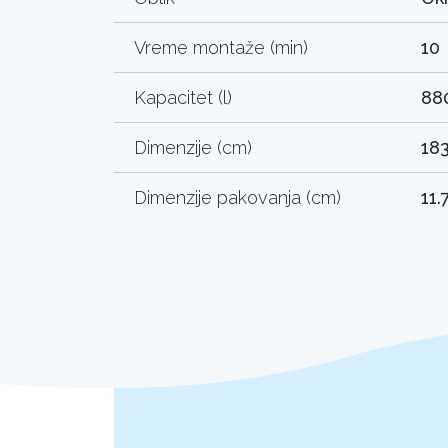
Vreme montaže (min)
10
Kapacitet (l)
88
Dimenzije (cm)
183
Dimenzije pakovanja (cm)
11.