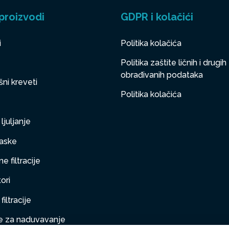
proizvodi
GDPR i kolačići
i
Politika kolačića
Politika zaštite ličnih i drugih
obrađivanih podataka
ni kreveti
Politika kolačića
ljuljanje
aske
e filtracije
ori
filtracije
 za naduvavanje