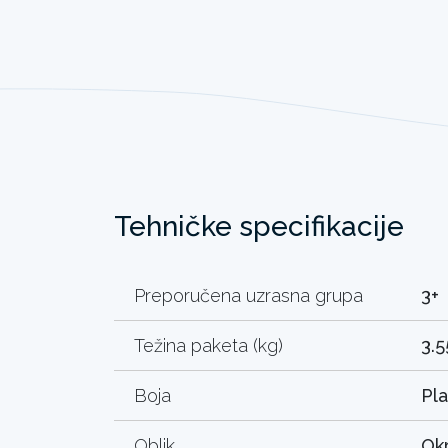
Tehničke specifikacije
Preporučena uzrasna grupa
3+
Težina paketa (kg)
3.5
Boja
Pl
Oblik
Okr