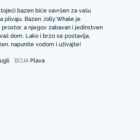
ojeći bazen biće savršen za vašu
 plivaju. Bazen Jolly Whale je
 prostor, a njegov zabavan i jedinstven
vaš dom. Lako i brzo se postavlja,
ten, napunite vodom i uživajte!
ugli
BOJA
Plava