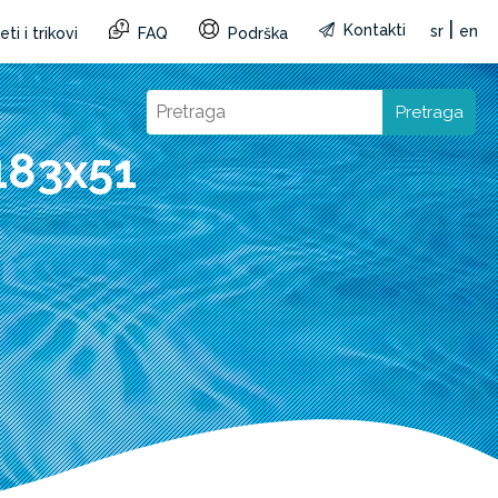
|
Kontakti
sr
en
ti i trikovi
FAQ
Podrška
Pretraga
183x51