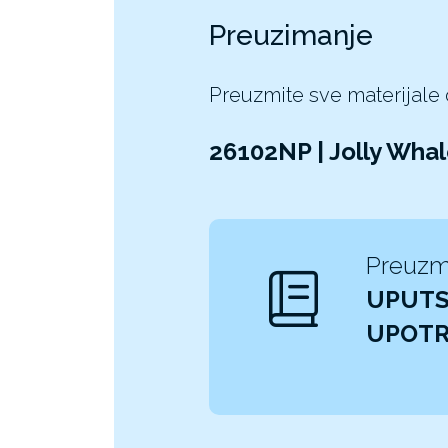
Preuzimanje
Preuzmite sve materijale
26102NP | Jolly Wha
Preuzm
UPUTS
UPOT