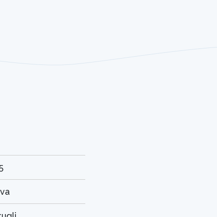
5
ava
ugli