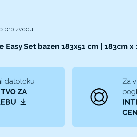
 o proizvodu
le Easy Set bazen 183x51 cm | 183cm x
i datoteku
Za v
TVO ZA
pogl
REBU
INT
CEN