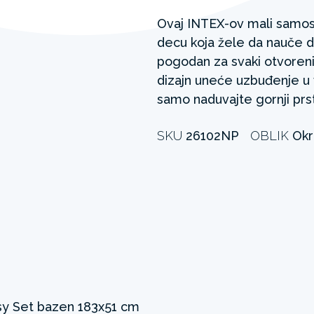
Ovaj INTEX-ov mali samost
decu koja žele da nauče da
pogodan za svaki otvoreni
dizajn uneće uzbuđenje u 
samo naduvajte gornji prs
SKU
26102NP
OBLIK
Okr