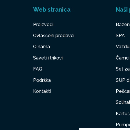
Web stranica
Naši 
Proizvodi
Bazen
Ovlašćeni prodavci
SPA
O nama
Vazduš
Saveti i trikovi
Čamci
FAQ
Set za 
Podrška
SUP d
Kontakti
Peščan
Solinat
Kartuš 
Pumpe