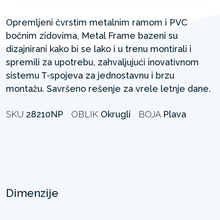
Opremljeni čvrstim metalnim ramom i PVC
bočnim zidovima, Metal Frame bazeni su
dizajnirani kako bi se lako i u trenu montirali i
spremili za upotrebu, zahvaljujući inovativnom
sistemu T-spojeva za jednostavnu i brzu
montažu. Savršeno rešenje za vrele letnje dane.
SKU
28210NP
OBLIK
Okrugli
BOJA
Plava
Dimenzije