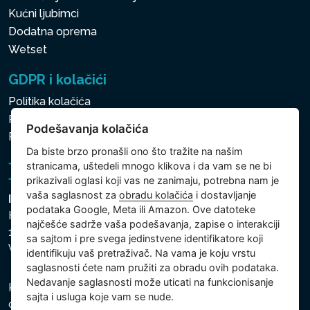
Kućni ljubimci
Dodatna oprema
Wetset
GDPR i kolačići
Politika kolačića
Politika zaštite ličnih i drugih obrađivanih podataka
Podešavanja kolačića
Politika kolačića
Da biste brzo pronašli ono što tražite na našim
stranicama, uštedeli mnogo klikova i da vam se ne bi
prikazivali oglasi koji vas ne zanimaju, potrebna nam je
vaša saglasnost za
obradu kolačića
i dostavljanje
Intex Trading, s.r.o.
podataka Google, Meta ili Amazon. Ove datoteke
Hradecká 2526/3
najčešće sadrže vaša podešavanja, zapise o interakciji
130 00 Praha 3
sa sajtom i pre svega jedinstvene identifikatore koji
Vinohrady - Česká republika
identifikuju vaš pretraživač. Na vama je koju vrstu
saglasnosti ćete nam pružiti za obradu ovih podataka.
Nedavanje saglasnosti može uticati na funkcionisanje
Kompanija je registrovana u Opštinskom sudu u Pragu,
sajta i usluga koje vam se nude.
odeljak C, uložak 74759, Identifikacioni broj kompanije: