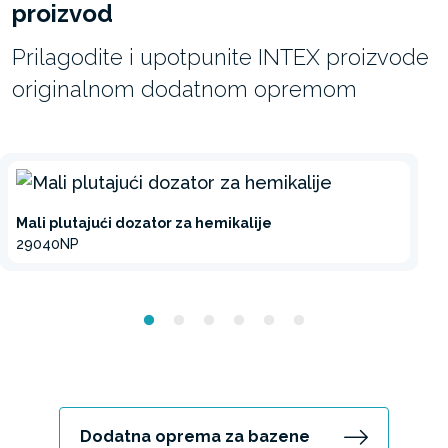
proizvod
Prilagodite i upotpunite INTEX proizvode
originalnom dodatnom opremom
Mali plutajući dozator za hemikalije
29040NP
Dodatna oprema za bazene