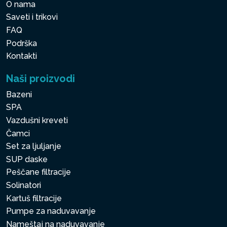
O nama
Saveti i trikovi
FAQ
Podrška
Kontakti
Naši proizvodi
Bazeni
SPA
Vazdušni kreveti
Čamci
Set za ljuljanje
SUP daske
Peščane filtracije
Solinatori
Kartuš filtracije
Pumpe za naduvavanje
Nameštaj na naduvavanje