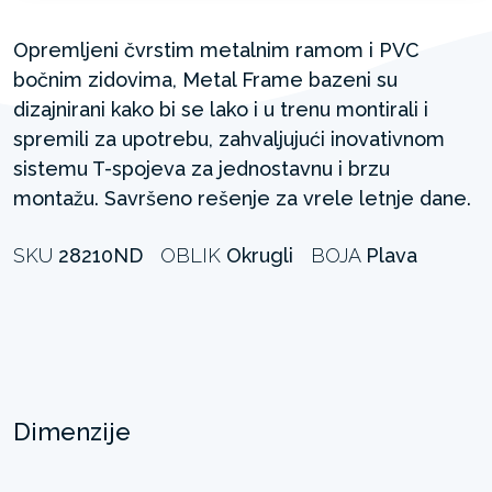
Opremljeni čvrstim metalnim ramom i PVC
bočnim zidovima, Metal Frame bazeni su
dizajnirani kako bi se lako i u trenu montirali i
spremili za upotrebu, zahvaljujući inovativnom
sistemu T-spojeva za jednostavnu i brzu
montažu. Savršeno rešenje za vrele letnje dane.
SKU
28210ND
OBLIK
Okrugli
BOJA
Plava
Dimenzije