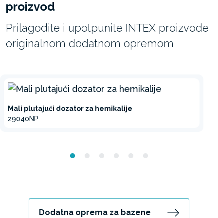
proizvod
Prilagodite i upotpunite INTEX proizvode
originalnom dodatnom opremom
Mali plutajući dozator za hemikalije
29040NP
Dodatna oprema za bazene