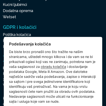
Kućni ljubimci
Dodatna oprema
Wetset
GDPR i kolačići
Politika kolačića
Politika zaštite ličnih i drugih obrađivanih podataka
Podešavanja kolačića
Politika kolačića
Da biste brzo pronašli ono što tražite na našim
stranicama, uštedeli mnogo klikova i da vam se ne bi
prikazivali oglasi koji vas ne zanimaju, potrebna nam je
vaša saglasnost za
obradu kolačića
i dostavljanje
Intex Trading, s.r.o.
podataka Google, Meta ili Amazon. Ove datoteke
Hradecká 2526/3
najčešće sadrže vaša podešavanja, zapise o interakciji
130 00 Praha 3
sa sajtom i pre svega jedinstvene identifikatore koji
Vinohrady - Česká republika
identifikuju vaš pretraživač. Na vama je koju vrstu
saglasnosti ćete nam pružiti za obradu ovih podataka.
Nedavanje saglasnosti može uticati na funkcionisanje
Kompanija je registrovana u Opštinskom sudu u Pragu,
sajta i usluga koje vam se nude.
odeljak C, uložak 74759, Identifikacioni broj kompanije: