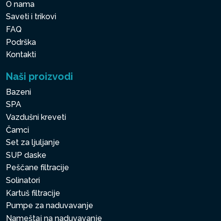
O nama
Saveti i trikovi
FAQ
Podrška
Kontakti
Naši proizvodi
Bazeni
SPA
Vazdušni kreveti
Čamci
Set za ljuljanje
SUP daske
Peščane filtracije
Solinatori
Kartuš filtracije
Pumpe za naduvavanje
Nameštaj na naduvavanje