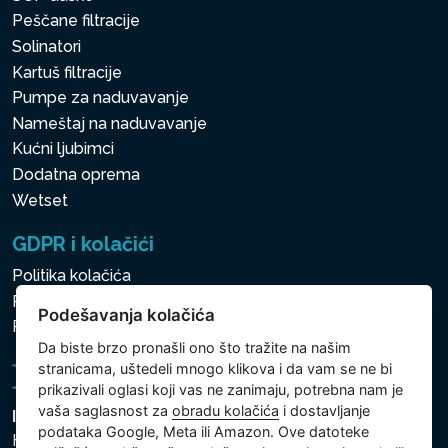
Peščane filtracije
Solinatori
Kartuš filtracije
Pumpe za naduvavanje
Nameštaj na naduvavanje
Kućni ljubimci
Dodatna oprema
Wetset
GDPR i kolačići
Politika kolačića
Politika zaštite ličnih i drugih obrađivanih podataka
Podešavanja kolačića
Politika kolačića
Da biste brzo pronašli ono što tražite na našim
stranicama, uštedeli mnogo klikova i da vam se ne bi
prikazivali oglasi koji vas ne zanimaju, potrebna nam je
vaša saglasnost za
obradu kolačića
i dostavljanje
Intex Trading, s.r.o.
podataka Google, Meta ili Amazon. Ove datoteke
Hradecká 2526/3