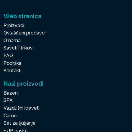
Web stranica
Proizvodi
Ovlašćeni prodavci
O nama
Saveti i trikovi
FAQ
Podrška
Kontakti
Naši proizvodi
Bazeni
SPA
Vazdušni kreveti
Čamci
Set za ljuljanje
SUP daske