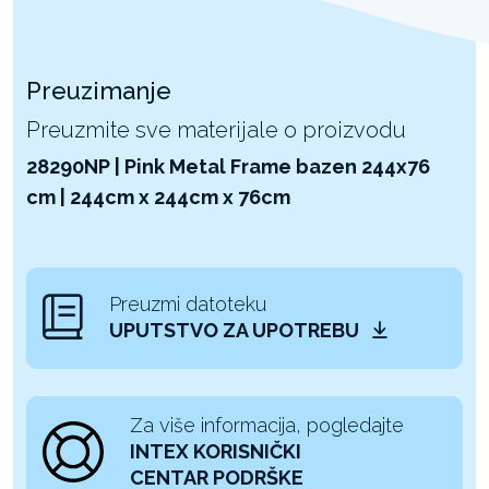
Preuzimanje
Preuzmite sve materijale o proizvodu
28290NP | Pink Metal Frame bazen 244x76
cm | 244cm x 244cm x 76cm
Preuzmi datoteku
UPUTSTVO ZA UPOTREBU
Za više informacija, pogledajte
INTEX KORISNIČKI
CENTAR PODRŠKE