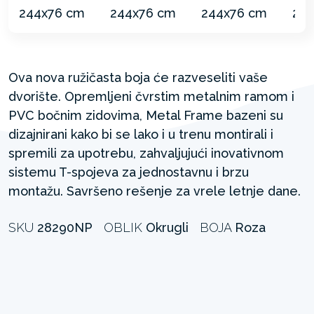
Ova nova ružičasta boja će razveseliti vaše
dvorište. Opremljeni čvrstim metalnim ramom i
PVC bočnim zidovima, Metal Frame bazeni su
dizajnirani kako bi se lako i u trenu montirali i
spremili za upotrebu, zahvaljujući inovativnom
sistemu T-spojeva za jednostavnu i brzu
montažu. Savršeno rešenje za vrele letnje dane.
SKU
28290NP
OBLIK
Okrugli
BOJA
Roza