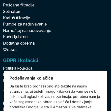
Peščane filtracije
Solinatori
Kartuš filtracije
Pumpe za naduvavanje
Nameštaj na naduvavanje
Kućni ljubimci
Dodatna oprema
Wetset
GDPR i kolačići
Politika kolačića
Politika zaštite ličnih i drugih obrađivanih podataka
Podešavanja kolačića
Politika kolačića
Da biste brzo pronašli ono što tražite na našim
stranicama, uštedeli mnogo klikova i da vam se ne bi
prikazivali oglasi koji vas ne zanimaju, potrebna nam je
vaša saglasnost za
obradu kolačića
i dostavljanje
Intex Trading, s.r.o.
podataka Google, Meta ili Amazon. Ove datoteke
Hradecká 2526/3