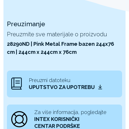
Preuzimanje
Preuzmite sve materijale o proizvodu
28290ND | Pink Metal Frame bazen 244x76
cm | 244cm x 244cm x 76cm
Preuzmi datoteku
UPUTSTVO ZA UPOTREBU
Za više informacija, pogledajte
INTEX KORISNIČKI
CENTAR PODRŠKE