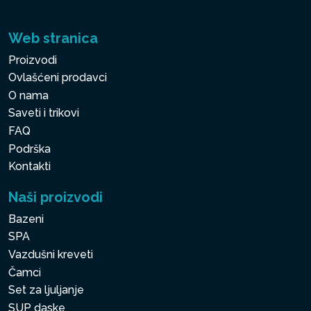
Web stranica
Proizvodi
Ovlašćeni prodavci
O nama
Saveti i trikovi
FAQ
Podrška
Kontakti
Naši proizvodi
Bazeni
SPA
Vazdušni kreveti
Čamci
Set za ljuljanje
SUP daske