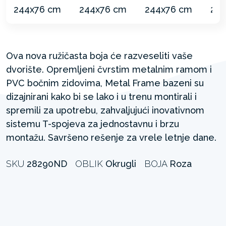
Ova nova ružičasta boja će razveseliti vaše
dvorište. Opremljeni čvrstim metalnim ramom i
PVC bočnim zidovima, Metal Frame bazeni su
dizajnirani kako bi se lako i u trenu montirali i
spremili za upotrebu, zahvaljujući inovativnom
sistemu T-spojeva za jednostavnu i brzu
montažu. Savršeno rešenje za vrele letnje dane.
SKU
28290ND
OBLIK
Okrugli
BOJA
Roza