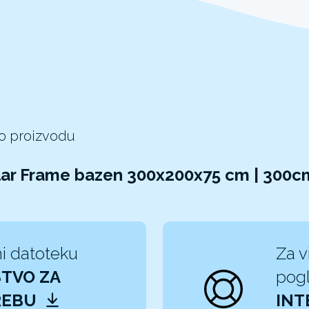
 o proizvodu
lar Frame bazen 300x200x75 cm | 300c
i datoteku
Za v
TVO ZA
pogl
REBU
INT