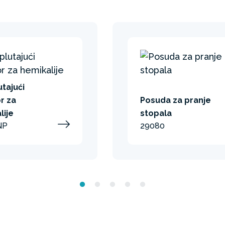
utajući
r za
Posuda za pranje
lije
stopala
NP
29080