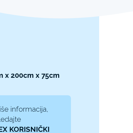
m x 200cm x 75cm
iše informacija,
edajte
EX KORISNIČKI