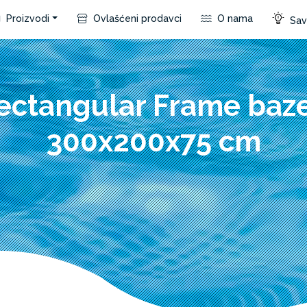
Proizvodi
Ovlašćeni prodavci
O nama
Save
ectangular Frame baz
300x200x75 cm