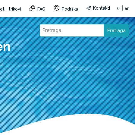
|
Kontakti
sr
en
ti i trikovi
FAQ
Podrška
Pretraga
en