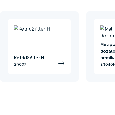
Mali pl
dozato
Ketridž filter H
hemika
29007
29040