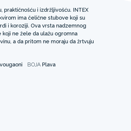
, praktičnošću i izdržljivošću. INTEX
virom ima čelične stubove koji su
rđi i koroziji. Ova vrsta nadzemnog
 koji ne žele da ulažu ogromna
ovinu, a da pritom ne moraju da žrtvuju
vougaoni
BOJA
Plava