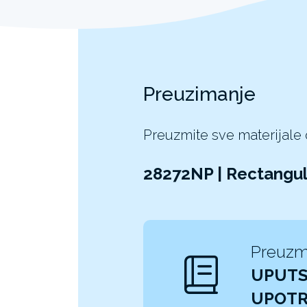
Preuzimanje
Preuzmite sve materijale
28272NP | Rectangu
Preuzm
UPUTS
UPOT