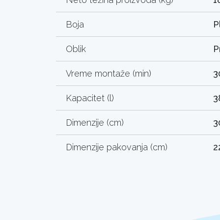
Boja
P
Oblik
P
Vreme montaže (min)
3
Kapacitet (l)
3
Dimenzije (cm)
3
Dimenzije pakovanja (cm)
2