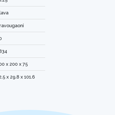
lava
ravougaoni
0
834
00 x 200 x 75
2.5 x 29.8 x 101.6