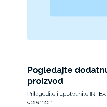
Pogledajte dodatn
proizvod
Prilagodite i upotpunite INT
opremom