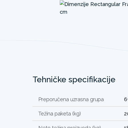
Tehničke specifikacije
Preporučena uzrasna grupa
6
Težina paketa (kg)
2
Neto težina proizvoda (kg)
1