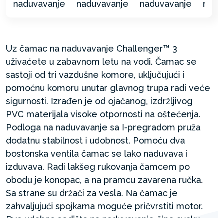
Uz čamac na naduvavanje Challenger™ 3
uživaćete u zabavnom letu na vodi. Čamac se
sastoji od tri vazdušne komore, uključujući i
pomoćnu komoru unutar glavnog trupa radi veće
sigurnosti. Izrađen je od ojačanog, izdržljivog
PVC materijala visoke otpornosti na oštećenja.
Podloga na naduvavanje sa I-pregradom pruža
dodatnu stabilnost i udobnost. Pomoću dva
bostonska ventila čamac se lako naduvava i
izduvava. Radi lakšeg rukovanja čamcem po
obodu je konopac, a na pramcu zavarena ručka.
Sa strane su držači za vesla. Na čamac je
zahvaljujući spojkama moguće pričvrstiti motor.