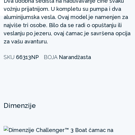
Dva udobna sedišta na naduvavanje čine svaku
vožnju prijatnijom. U kompletu su pumpa i dva
aluminijumska vesla. Ovaj model je namenjen za
najviše tri osobe. Bilo da se radi o opuštanju ili
veslanju po jezeru, ovaj čamac je savršena opcija
za vašu avanturu.
SKU
66313NP
BOJA
Narandžasta
Dimenzije