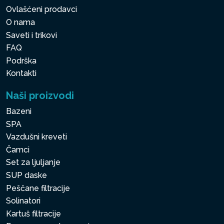
Ovlašćeni prodavci
O nama
Saveti i trikovi
FAQ
Podrška
Kontakti
Naši proizvodi
Bazeni
SPA
Vazdušni kreveti
Čamci
Set za ljuljanje
SUP daske
Peščane filtracije
Solinatori
Kartuš filtracije