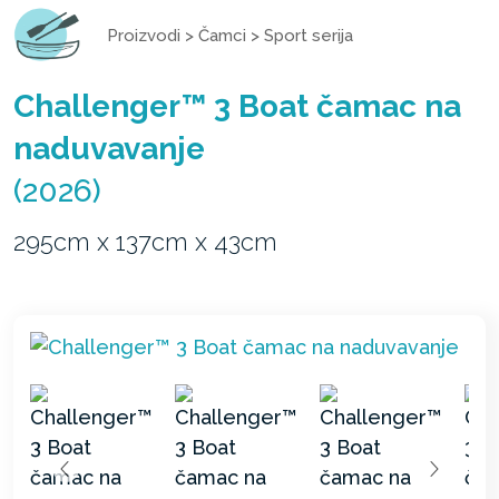
Proizvodi
>
Čamci
>
Sport serija
Challenger™ 3 Boat čamac na
naduvavanje
(2026)
295cm x 137cm x 43cm