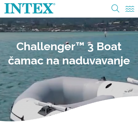
Challenger™ 3 Boat
čamac na naduvavanje