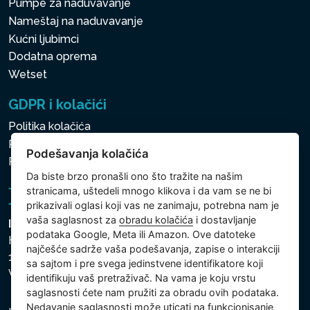
Pumpe za naduvavanje
Nameštaj na naduvavanje
Kućni ljubimci
Dodatna oprema
Wetset
GDPR i kolačići
Politika kolačića
Politika zaštite ličnih i drugih obrađivanih podataka
Podešavanja kolačića
Politika kolačića
Da biste brzo pronašli ono što tražite na našim
stranicama, uštedeli mnogo klikova i da vam se ne bi
prikazivali oglasi koji vas ne zanimaju, potrebna nam je
vaša saglasnost za
obradu kolačića
i dostavljanje
Intex Trading, s.r.o.
podataka Google, Meta ili Amazon. Ove datoteke
Hradecká 2526/3
najčešće sadrže vaša podešavanja, zapise o interakciji
130 00 Praha 3
sa sajtom i pre svega jedinstvene identifikatore koji
Vinohrady - Česká republika
identifikuju vaš pretraživač. Na vama je koju vrstu
saglasnosti ćete nam pružiti za obradu ovih podataka.
Nedavanje saglasnosti može uticati na funkcionisanje