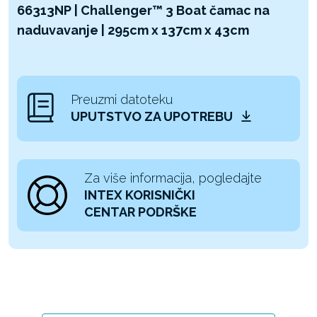
66313NP | Challenger™ 3 Boat čamac na
naduvavanje | 295cm x 137cm x 43cm
Preuzmi datoteku
UPUTSTVO ZA UPOTREBU
Za više informacija, pogledajte
INTEX KORISNIČKI
CENTAR PODRŠKE