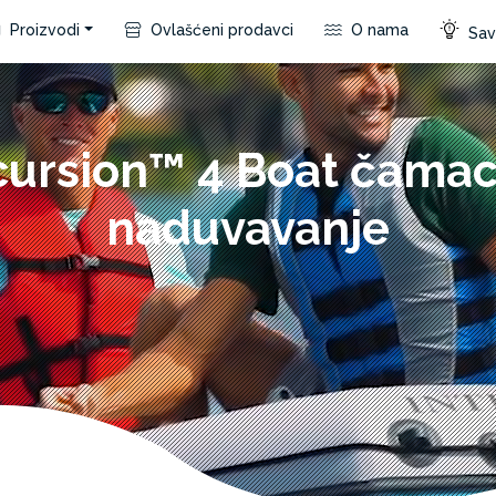
Proizvodi
Ovlašćeni prodavci
O nama
Save
cursion™ 4 Boat čamac
naduvavanje