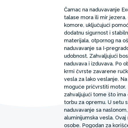
Čamac na naduvavanje Exc
talase mora ili mir jezera
komore, uključujući pomo
dodatnu sigurnost i stabil
materijala, otpornog na o
naduvavanje sa I-pregrad
udobnost. Zahvaljujući bo
naduvava i izduvava. Po o
krmi čvrste zavarene ručke
vesla za lako veslanje. N
moguće pričvrstiti motor. R
zahvaljujući tome što ima 
torbu za opremu. U setu s
naduvavanje sa naslonom,
aluminijumska vesla. Ovaj
osobe. Pogodan za korišće