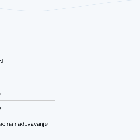
li
2
5
a
c na naduvavanje