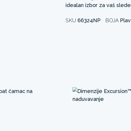
idealan izbor za vaš sledeć
SKU
66324NP
BOJA
Plav