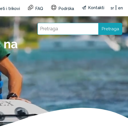
|
Kontakti
sr
en
ti i trikovi
FAQ
Podrška
Pretraga
 na