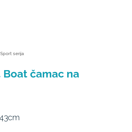
>
Sport serija
4 Boat čamac na
 43cm