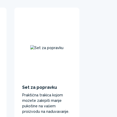
Set za popravku
Praktična trakica kojom
možete zakrpiti manje
pukotine na vašem
proizvodu na naduvavanje.