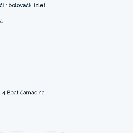
i ribolovački izlet.
a