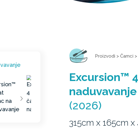
Proizvodi
>
Čamci
Excursion™ 
naduvavanje
(2026)
315cm x 165cm x