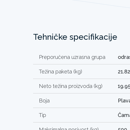
Tehničke specifikacije
Preporučena uzrasna grupa
odras
Težina paketa (kg)
21.8
Neto težina proizvoda (kg)
19.9
Boja
Plav
Tip
Čama
Maksimalna nosivost (kg)
500