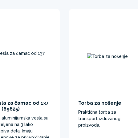
sla za čamac od 137
Torba za nošenje
 (69625)
Praktična torba za
 aluminijumska vesla su
transport izduvanog
eljena na 3 lako
proizvoda.
opiva dela. Imaju
tenove za pričvršćivanje