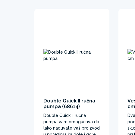
Double Quick II ručna
Ve
pumpa (68614)
cm
Double Quick II ručna
Dva
pumpa vam omogucava da
pod
lako naduvate vaš proizvod
skl
u potezima ka dole i gore.
prs