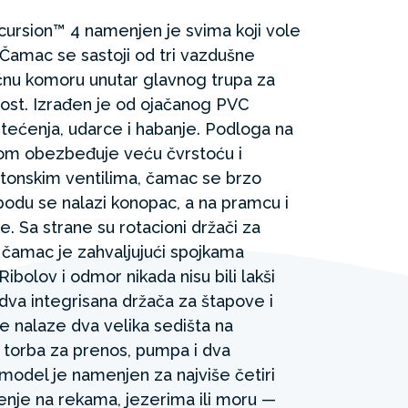
ursion™ 4 namenjen je svima koji vole
. Čamac se sastoji od tri vazdušne
ćnu komoru unutar glavnog trupa za
nost. Izrađen je od ojačanog PVC
štećenja, udarce i habanje. Podloga na
om obezbeđuje veću čvrstoću i
stonskim ventilima, čamac se brzo
bodu se nalazi konopac, a na pramcu i
. Sa strane su rotacioni držači za
a čamac je zahvaljujući spojkama
ibolov i odmor nikada nisu bili lakši
dva integrisana držača za štapove i
e nalaze dva velika sedišta na
 torba za prenos, pumpa i dva
 model je namenjen za najviše četiri
nje na rekama, jezerima ili moru —