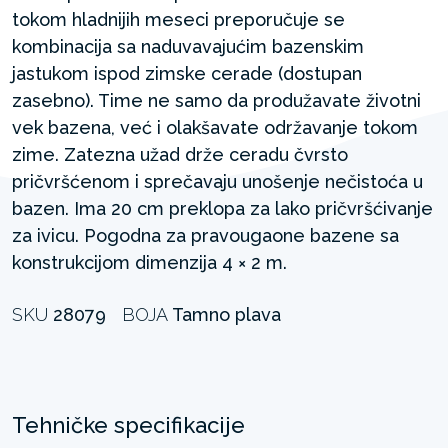
tokom hladnijih meseci preporučuje se
kombinacija sa naduvavajućim bazenskim
jastukom ispod zimske cerade (dostupan
zasebno). Time ne samo da produžavate životni
vek bazena, već i olakšavate održavanje tokom
zime. Zatezna užad drže ceradu čvrsto
pričvršćenom i sprečavaju unošenje nečistoća u
bazen. Ima 20 cm preklopa za lako pričvršćivanje
za ivicu. Pogodna za pravougaone bazene sa
konstrukcijom dimenzija 4 × 2 m.
SKU
28079
BOJA
Tamno plava
Tehničke specifikacije