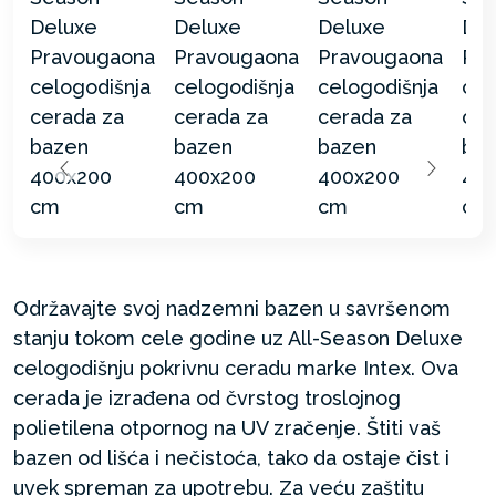
Održavajte svoj nadzemni bazen u savršenom
stanju tokom cele godine uz All-Season Deluxe
celogodišnju pokrivnu ceradu marke Intex. Ova
cerada je izrađena od čvrstog troslojnog
polietilena otpornog na UV zračenje. Štiti vaš
bazen od lišća i nečistoća, tako da ostaje čist i
uvek spreman za upotrebu. Za veću zaštitu