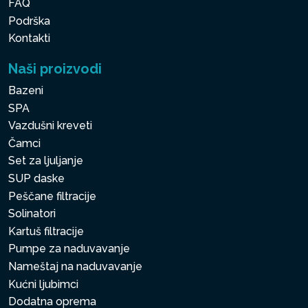
FAQ
Podrška
Kontakti
Naši proizvodi
Bazeni
SPA
Vazdušni kreveti
Čamci
Set za ljuljanje
SUP daske
Peščane filtracije
Solinatori
Kartuš filtracije
Pumpe za naduvavanje
Nameštaj na naduvavanje
Kućni ljubimci
Dodatna oprema