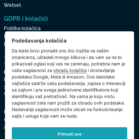
Wetset
GDPR i kolačići
Politika kolačića
Politika zaštite ličnih i drugih obrađivanih podataka
Podešavanja kolačića
Politika kolačića
Da biste brzo pronašli ono što tražite na našim
stranicama, uštedeli mnogo klikova i da vam se ne bi
prikazivali oglasi koji vas ne zanimaju, potrebna nam je
vaša saglasnost za
obradu kolačića
i dostavljanje
Intex Trading, s.r.o.
podataka Google, Meta ili Amazon. Ove datoteke
Hradecká 2526/3
najčešće sadrže vaša podešavanja, zapise o interakciji
130 00 Praha 3
sa sajtom i pre svega jedinstvene identifikatore koji
Vinohrady - Česká republika
identifikuju vaš pretraživač. Na vama je koju vrstu
saglasnosti ćete nam pružiti za obradu ovih podataka.
Nedavanje saglasnosti može uticati na funkcionisanje
Kompanija je registrovana u Opštinskom sudu u Pragu,
sajta i usluga koje vam se nude.
odeljak C, uložak 74759, Identifikacioni broj kompanije:
26150808, Poreski identifikacioni broj: CZ26150808.
Prihvati sve