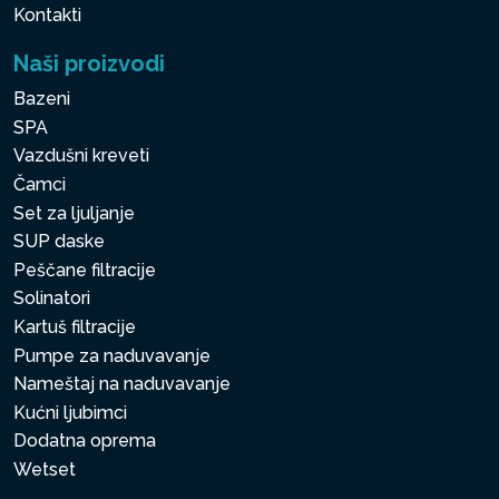
Kontakti
Naši proizvodi
Bazeni
SPA
Vazdušni kreveti
Čamci
Set za ljuljanje
SUP daske
Peščane filtracije
Solinatori
Kartuš filtracije
Pumpe za naduvavanje
Nameštaj na naduvavanje
Kućni ljubimci
Dodatna oprema
Wetset