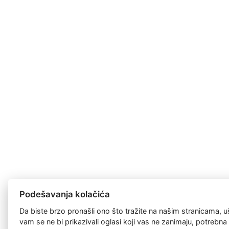
Podešavanja kolačića
Da biste brzo pronašli ono što tražite na našim stranicama, u
vam se ne bi prikazivali oglasi koji vas ne zanimaju, potrebn