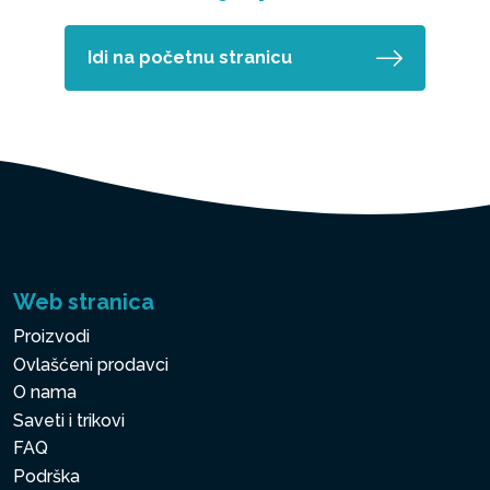
Idi na početnu stranicu
Web stranica
Proizvodi
Ovlašćeni prodavci
O nama
Saveti i trikovi
FAQ
Podrška