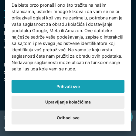
Da biste brzo pronašli ono što tražite na našim
stranicama, uštedeli mnogo klikova i da vam se ne bi
prikazivali oglasi koji vas ne zanimaju, potrebna nam je
vaša saglasnost za
obradu kolačića
i dostavljanje
Intex Trading, s.r.o.
podataka Google, Meta ili Amazon. Ove datoteke
Hradecká 2526/3
najčešće sadrže vaša podešavanja, zapise o interakciji
130 00 Praha 3
sa sajtom i pre svega jedinstvene identifikatore koji
Vinohrady - Česká republika
identifikuju vaš pretraživač. Na vama je koju vrstu
saglasnosti ćete nam pružiti za obradu ovih podataka.
Nedavanje saglasnosti može uticati na funkcionisanje
Kompanija je registrovana u Opštinskom sudu u Pragu,
sajta i usluga koje vam se nude.
odeljak C, uložak 74759, Identifikacioni broj kompanije:
26150808, Poreski identifikacioni broj: CZ26150808.
Prihvati sve
Upravljanje kolačićima
Odbaci sve
Copyright © 2026 INTEX TRADING s.r.o. All rights reserved.
Web by
digiONE