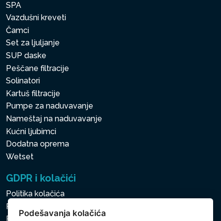
SPA
Vazdušni kreveti
Čamci
Set za ljuljanje
SUP daske
Peščane filtracije
Solinatori
Kartuš filtracije
Pumpe za naduvavanje
Nameštaj na naduvavanje
Kućni ljubimci
Dodatna oprema
Wetset
GDPR i kolačići
Politika kolačića
Politika zaštite ličnih i drugih obrađivanih podataka
Podešavanja kolačića
Politika kolačića