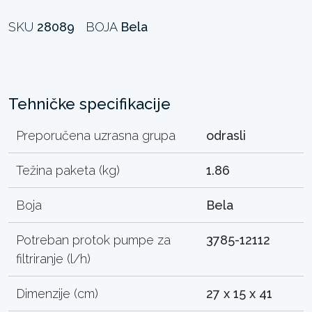
SKU
28089
BOJA
Bela
Tehničke specifikacije
Preporučena uzrasna grupa
odrasli
Težina paketa (kg)
1.86
Boja
Bela
Potreban protok pumpe za
3785-12112
filtriranje (l/h)
Dimenzije (cm)
27 x 15 x 41