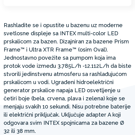
Rashladite se i opustite u bazenu uz moderne
svetlosne displeje sa INTEX multi-color LED
prskalicom za bazen. Dizajniran za bazene Prism
Frame™ i Ultra XTR Frame™ (osim Oval).
Jednostavno povežite sa pumpom koja ima
protok vode između 3.785L/h -12.112L/h da biste
stvorili jedinstvenu atmosferu sa rashlađujućom
prskalicom u vodi. Ugrađeni hidroelektrični
generator prskalice napaja LED osvetljenje u
četiri boje (bela, crvena, plava i zelena) koje se
menjaju svakih 10 sekundi. Nisu potrebne baterije
ili električni priključak. Uključuje adapter A koji
odgovara svim INTEX spojnicama za bazene Ø
32 ili 38 mm.