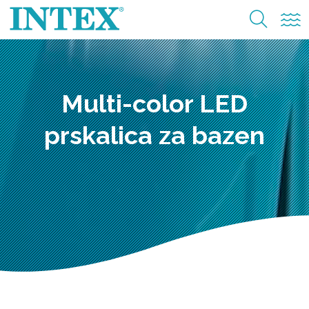
Multi-color LED
prskalica za bazen