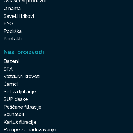
Ovlašćeni prodavci
O nama
Saveti i trikovi
FAQ
Podrška
Kontakti
Naši proizvodi
Bazeni
SPA
Vazdušni kreveti
Čamci
Set za ljuljanje
SUP daske
Peščane filtracije
Solinatori
Kartuš filtracije
Pumpe za naduvavanje