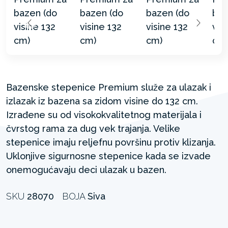
Bazenske stepenice Premium služe za ulazak i
izlazak iz bazena sa zidom visine do 132 cm.
Izrađene su od visokokvalitetnog materijala i
čvrstog rama za dug vek trajanja. Velike
stepenice imaju reljefnu površinu protiv klizanja.
Uklonjive sigurnosne stepenice kada se izvade
onemogućavaju deci ulazak u bazen.
SKU
28070
BOJA
Siva