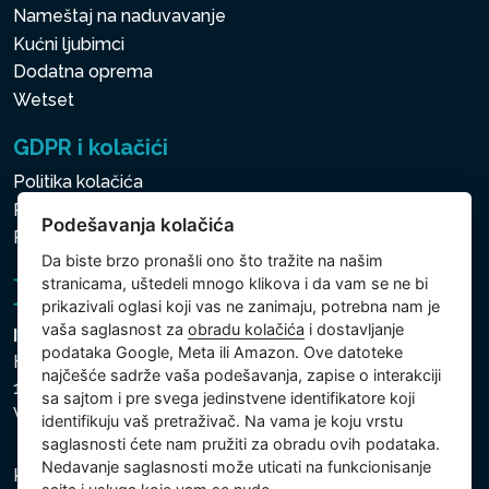
Nameštaj na naduvavanje
Kućni ljubimci
Dodatna oprema
Wetset
GDPR i kolačići
Politika kolačića
Politika zaštite ličnih i drugih obrađivanih podataka
Podešavanja kolačića
Politika kolačića
Da biste brzo pronašli ono što tražite na našim
stranicama, uštedeli mnogo klikova i da vam se ne bi
prikazivali oglasi koji vas ne zanimaju, potrebna nam je
vaša saglasnost za
obradu kolačića
i dostavljanje
Intex Trading, s.r.o.
podataka Google, Meta ili Amazon. Ove datoteke
Hradecká 2526/3
najčešće sadrže vaša podešavanja, zapise o interakciji
130 00 Praha 3
sa sajtom i pre svega jedinstvene identifikatore koji
Vinohrady - Česká republika
identifikuju vaš pretraživač. Na vama je koju vrstu
saglasnosti ćete nam pružiti za obradu ovih podataka.
Nedavanje saglasnosti može uticati na funkcionisanje
Kompanija je registrovana u Opštinskom sudu u Pragu,