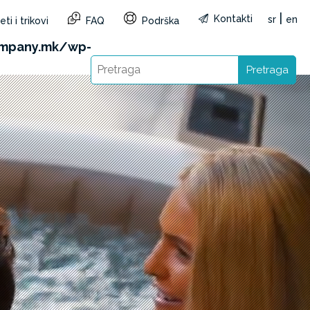
|
Kontakti
sr
en
ti i trikovi
FAQ
Podrška
&reg=MK&lang=sr): Failed to open stream: HTTP
ompany.mk/wp-
Pretraga