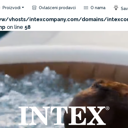
Proizvodi
Ovlašćeni prodavci
O nama
Save
com/admin/product/api.php?id=258&not_use_region=1
w/vhosts/intexcompany.com/domains/intexc
hp
on line
58