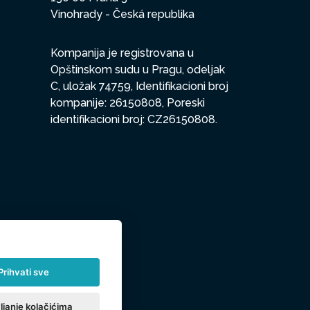
Vinohrady - Česká republika
Kompanija je registrovana u
Opštinskom sudu u Pragu, odeljak
C, uložak 74759, Identifikacioni broj
kompanije: 26150808, Poreski
identifikacioni broj: CZ26150808.
Prihvati sve
ljanje kolačićima