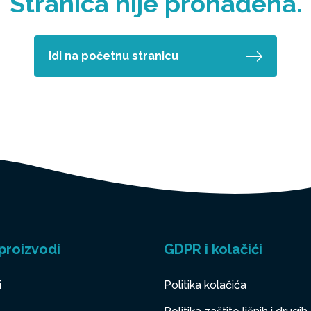
Stranica nije pronađena.
Idi na početnu stranicu
proizvodi
GDPR i kolačići
i
Politika kolačića