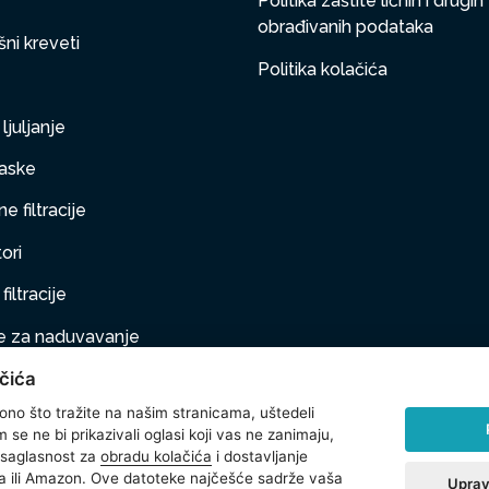
Politika zaštite ličnih i drugih
obrađivanih podataka
ni kreveti
Politika kolačića
ljuljanje
aske
e filtracije
ori
filtracije
 za naduvavanje
čića
taj na naduvavanje
 ono što tražite na našim stranicama, uštedeli
ljubimci
se ne bi prikazivali oglasi koji vas ne zanimaju,
 saglasnost za
obradu kolačića
i dostavljanje
na oprema
 ili Amazon. Ove datoteke najčešće sadrže vaša
Uprav