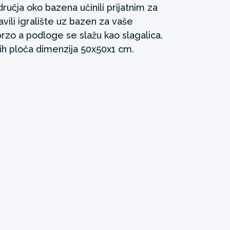
odručja oko bazena učinili prijatnim za
avili igralište uz bazen za vaše
brzo a podloge se slažu kao slagalica.
ih ploča dimenzija 50x50x1 cm.