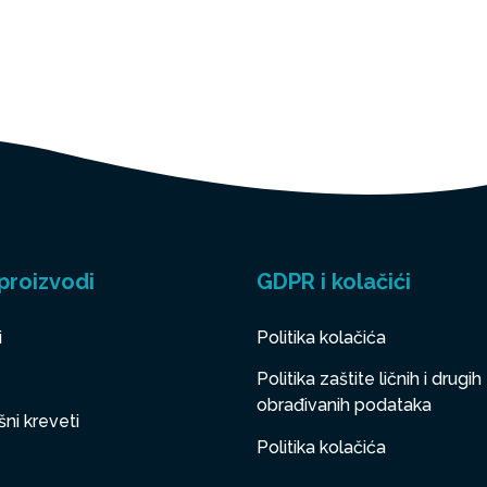
proizvodi
GDPR i kolačići
i
Politika kolačića
Politika zaštite ličnih i drugih
obrađivanih podataka
ni kreveti
Politika kolačića