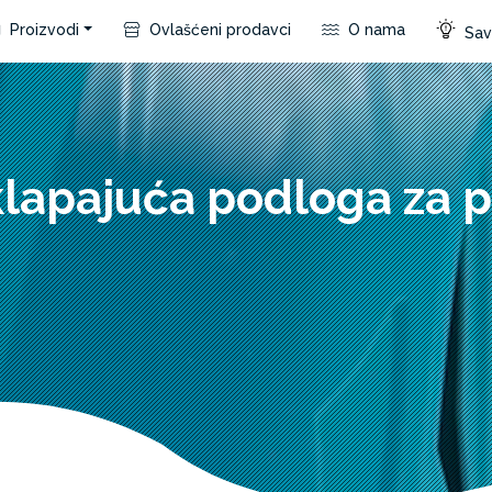
Proizvodi
Ovlašćeni prodavci
O nama
Save
lapajuća podloga za 