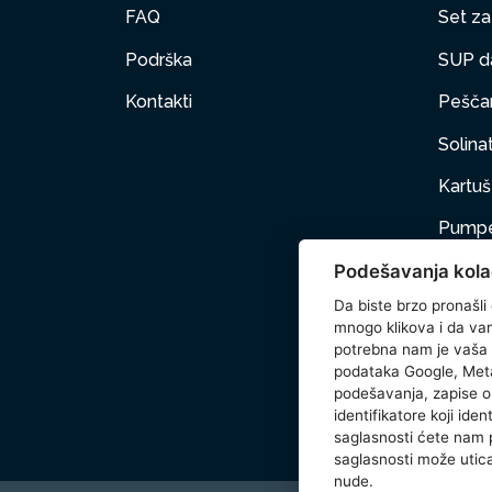
FAQ
Set za 
Podrška
SUP d
Kontakti
Peščan
Solinat
Kartuš 
Pumpe
Podešavanja kola
Nameš
Da biste brzo pronašli
Kućni 
mnogo klikova i da vam 
potrebna nam je vaša
Dodat
podataka Google, Meta
podešavanja, zapise o 
Wetse
identifikatore koji ide
saglasnosti ćete nam
saglasnosti može utica
nude.