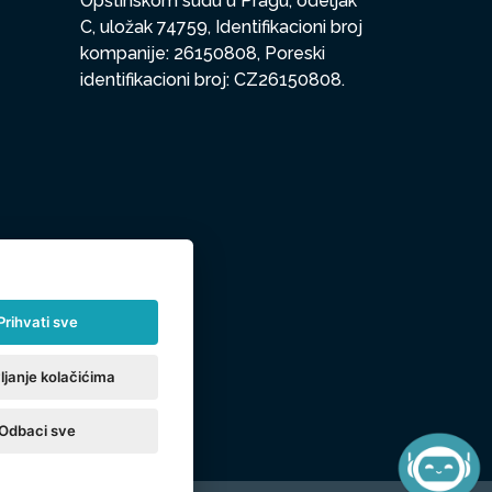
Opštinskom sudu u Pragu, odeljak
C, uložak 74759, Identifikacioni broj
kompanije: 26150808, Poreski
identifikacioni broj: CZ26150808.
Prihvati sve
ljanje kolačićima
Odbaci sve