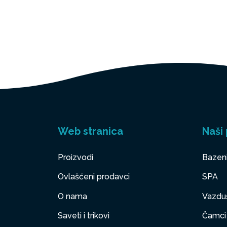
Web stranica
Naši 
Proizvodi
Bazen
Ovlašćeni prodavci
SPA
O nama
Vazduš
Saveti i trikovi
Čamci