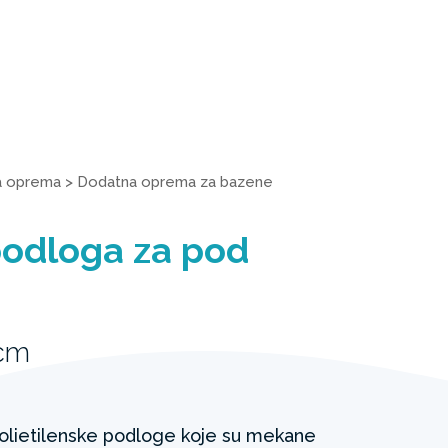
a oprema
>
Dodatna oprema za bazene
podloga za pod
1cm
polietilenske podloge koje su mekane