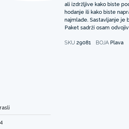
ali izdržljive kako biste p
hodanje ili kako biste napr
najmlađe. Sastavljanje je 
Paket sadrži osam odvojiv
SKU
29081
BOJA
Plava
rasli
54