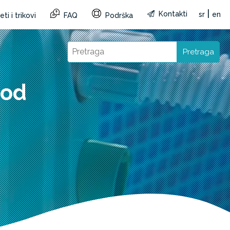
|
Kontakti
sr
en
ti i trikovi
FAQ
Podrška
Pretraga
pod