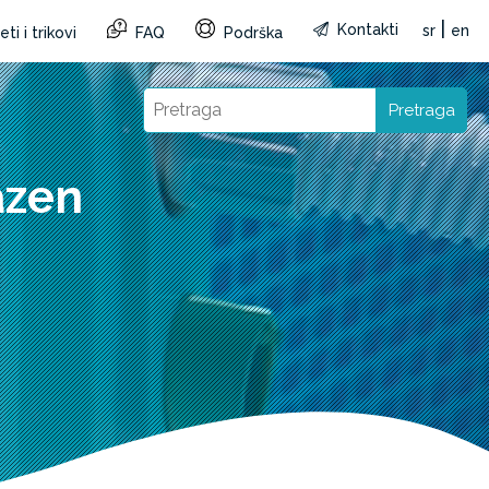
|
Kontakti
sr
en
ti i trikovi
FAQ
Podrška
Pretraga
azen