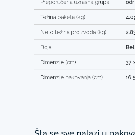
Preporučena uzrasna grupa
odr
Težina paketa (kg)
4.0
Neto težina proizvoda (kg)
2.8
Boja
Bel
Dimenzije (cm)
37 x
Dimenzije pakovanja (cm)
16.
Šta se sve nalazi u pakov