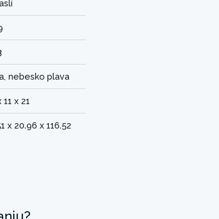
asli
9
3
a, nebesko plava
 11 x 21
51 x 20.96 x 116.52
anju?