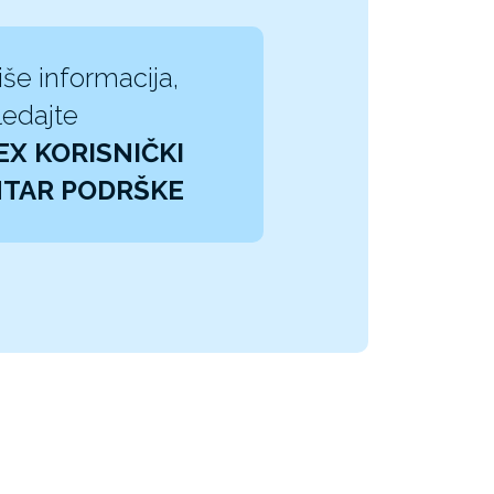
iše informacija,
edajte
EX KORISNIČKI
TAR PODRŠKE