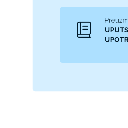
Preuzm
UPUTS
UPOT