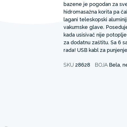
bazene je pogodan za sv
hidromasažna korita pa ča
lagani teleskopski alumin
vakumske glave. Poseduje 
kada usisivač nije potoplj
za dodatnu zaštitu. Sa 6 s
rada! USB kabl za punjenje
SKU
28628
BOJA
Bela, n