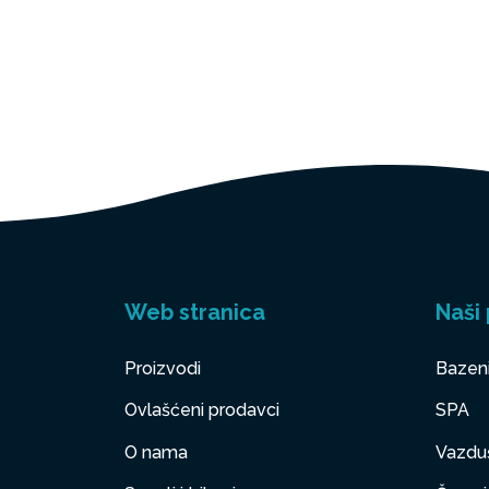
Web stranica
Naši 
Proizvodi
Bazen
Ovlašćeni prodavci
SPA
O nama
Vazduš