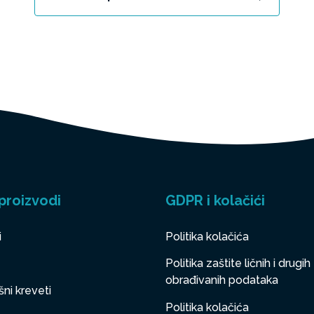
proizvodi
GDPR i kolačići
i
Politika kolačića
Politika zaštite ličnih i drugih
obrađivanih podataka
ni kreveti
Politika kolačića