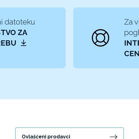
i datoteku
Za v
TVO ZA
pogl
REBU
INT
CEN
Ovlašćeni prodavci