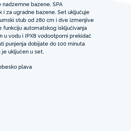
e nadzemne bazene, SPA
k i za ugradne bazene. Set uključuje
ijumski stub od 280 cm i dve izmenjive
funkciju automatskog isključivanja
en u vodu i IPX8 vodootporni prekidač
ati punjenja dobijate do 100 minuta
 je uključen u set.
ebesko plava