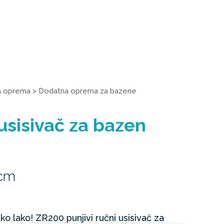
a oprema
>
Dodatna oprema za bazene
usisivač za bazen
1cm
ako lako! ZR200 punjivi ručni usisivač za