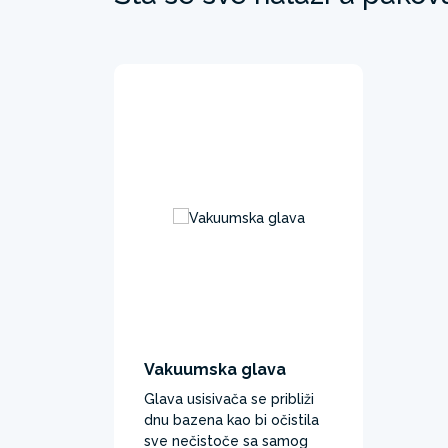
Vakuumska glava
Glava usisivača se približi
dnu bazena kao bi očistila
sve nečistoče sa samog