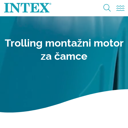
Trolling montažni motor
za čamce