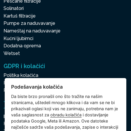
Peščane filtracije
Solinatori
Kartuš filtracije
Pumpe za naduvavanje
Nameštaj na naduvavanje
Kućni ljubimci
Dodatna oprema
Wetset
GDPR i kolačići
Politika kolačića
Politika zaštite ličnih i drugih obrađivanih podataka
Podešavanja kolačića
Politika kolačića
Da biste brzo pronašli ono što tražite na našim
stranicama, uštedeli mnogo klikova i da vam se ne bi
prikazivali oglasi koji vas ne zanimaju, potrebna nam je
vaša saglasnost za
obradu kolačića
i dostavljanje
Intex Trading, s.r.o.
podataka Google, Meta ili Amazon. Ove datoteke
Hradecká 2526/3
najčešće sadrže vaša podešavanja, zapise o interakciji
130 00 Praha 3