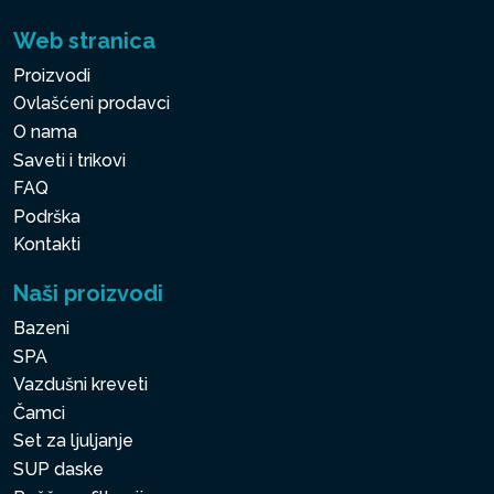
Web stranica
Proizvodi
Ovlašćeni prodavci
O nama
Saveti i trikovi
FAQ
Podrška
Kontakti
Naši proizvodi
Bazeni
SPA
Vazdušni kreveti
Čamci
Set za ljuljanje
SUP daske