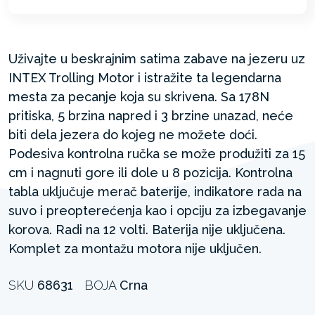
Uživajte u beskrajnim satima zabave na jezeru uz
INTEX Trolling Motor i istražite ta legendarna
mesta za pecanje koja su skrivena. Sa 178N
pritiska, 5 brzina napred i 3 brzine unazad, neće
biti dela jezera do kojeg ne možete doći.
Podesiva kontrolna ručka se može produžiti za 15
cm i nagnuti gore ili dole u ​​8 pozicija. Kontrolna
tabla uključuje merač baterije, indikatore rada na
suvo i preopterećenja kao i opciju za izbegavanje
korova. Radi na 12 volti. Baterija nije uključena.
Komplet za montažu motora nije uključen.
SKU
68631
BOJA
Crna