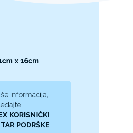
 11cm x 16cm
iše informacija,
edajte
EX KORISNIČKI
TAR PODRŠKE