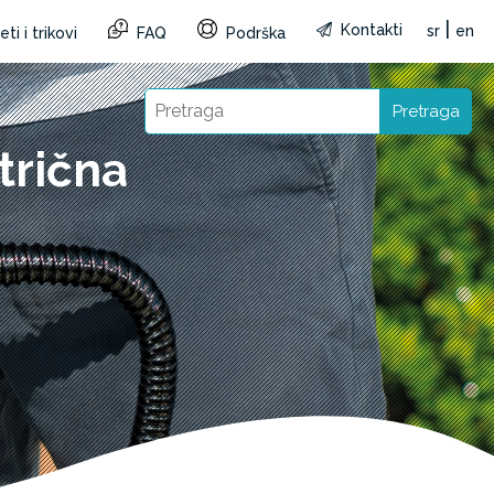
|
Kontakti
sr
en
ti i trikovi
FAQ
Podrška
Pretraga
trična