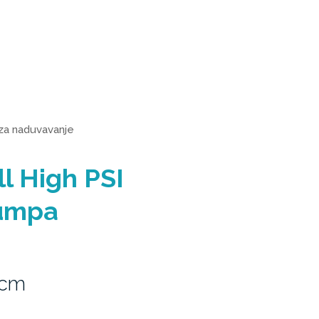
a naduvavanje
ll High PSI
pumpa
6cm