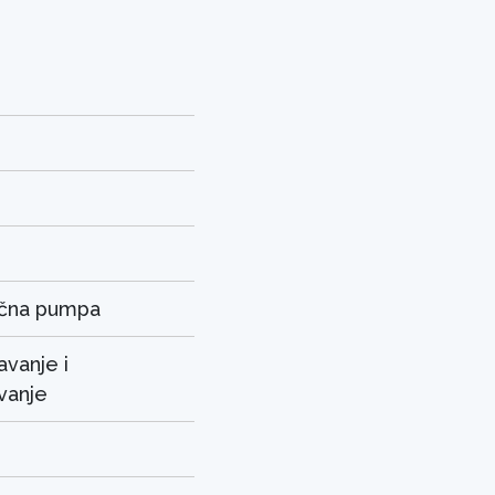
ična pumpa
vanje i
vanje