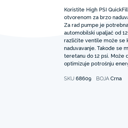
Koristite High PSI QuickFil
otvorenom za brzo naduvav
Za rad pumpe je potrebna u
automobilski upaljač od 12 
različite ventile može se 
naduvavanje. Takođe se mo
teretanu do 12 psi. Može da
optimizuje potrošnju energ
SKU
68609
BOJA
Crna