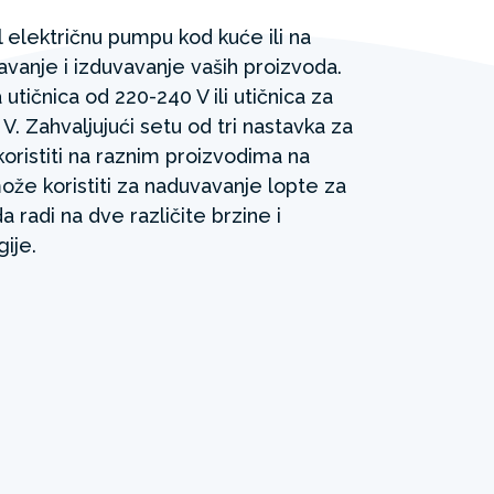
l električnu pumpu kod kuće ili na
anje i izduvavanje vaših proizvoda.
tičnica od 220-240 V ili utičnica za
V. Zahvaljujući setu od tri nastavka za
koristiti na raznim proizvodima na
že koristiti za naduvavanje lopte za
 radi na dve različite brzine i
ije.