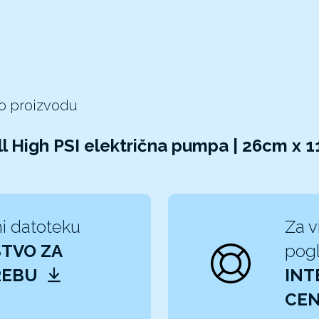
 o proizvodu
ill High PSI električna pumpa | 26cm x
i datoteku
Za v
TVO ZA
pogl
REBU
INT
CEN