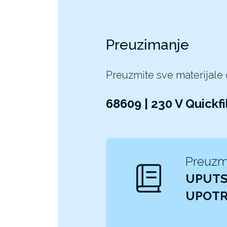
Preuzimanje
Preuzmite sve materijale
68609 | 230 V Quickf
Preuzm
UPUTS
UPOT