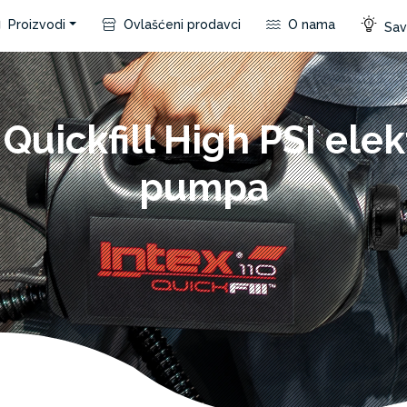
Proizvodi
Ovlašćeni prodavci
O nama
Save
 Quickfill High PSI elek
pumpa