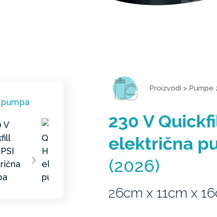
Proizvodi
>
Pumpe z
230 V Quickfi
električna 
(2026)
26cm x 11cm x 1