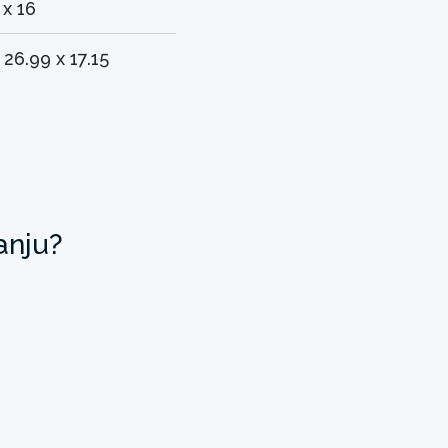
 x 16
 26.99 x 17.15
anju?