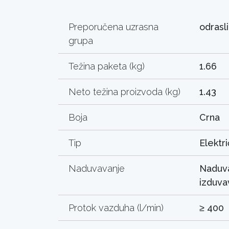
Preporučena uzrasna
odrasli
grupa
Težina paketa (kg)
1.66
Neto težina proizvoda (kg)
1.43
Boja
Crna
Tip
Elektr
Naduvavanje
Naduva
izduva
Protok vazduha (l/min)
≥ 400