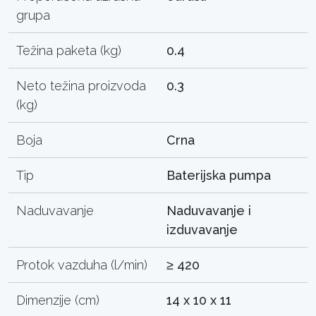
grupa
Težina paketa (kg)
0.4
Neto težina proizvoda
0.3
(kg)
Boja
Crna
Tip
Baterijska pumpa
Naduvavanje
Naduvavanje i
izduvavanje
Protok vazduha (l/min)
≥ 420
Dimenzije (cm)
14 x 10 x 11