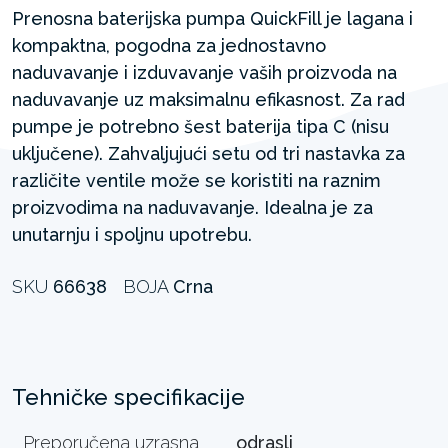
Prenosna baterijska pumpa QuickFill je lagana i
kompaktna, pogodna za jednostavno
naduvavanje i izduvavanje vaših proizvoda na
naduvavanje uz maksimalnu efikasnost. Za rad
pumpe je potrebno šest baterija tipa C (nisu
uključene). Zahvaljujući setu od tri nastavka za
različite ventile može se koristiti na raznim
proizvodima na naduvavanje. Idealna je za
unutarnju i spoljnu upotrebu.
SKU
66638
BOJA
Crna
Tehničke specifikacije
Preporučena uzrasna
odrasli