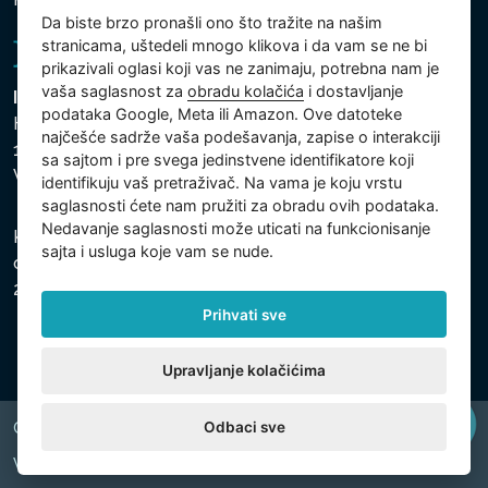
Da biste brzo pronašli ono što tražite na našim
stranicama, uštedeli mnogo klikova i da vam se ne bi
prikazivali oglasi koji vas ne zanimaju, potrebna nam je
vaša saglasnost za
obradu kolačića
i dostavljanje
Intex Trading, s.r.o.
podataka Google, Meta ili Amazon. Ove datoteke
Hradecká 2526/3
najčešće sadrže vaša podešavanja, zapise o interakciji
130 00 Praha 3
sa sajtom i pre svega jedinstvene identifikatore koji
Vinohrady - Česká republika
identifikuju vaš pretraživač. Na vama je koju vrstu
saglasnosti ćete nam pružiti za obradu ovih podataka.
Nedavanje saglasnosti može uticati na funkcionisanje
Kompanija je registrovana u Opštinskom sudu u Pragu,
sajta i usluga koje vam se nude.
odeljak C, uložak 74759, Identifikacioni broj kompanije:
26150808, Poreski identifikacioni broj: CZ26150808.
Prihvati sve
Upravljanje kolačićima
Odbaci sve
Copyright © 2026 INTEX TRADING s.r.o. All rights reserved.
Web by
digiONE