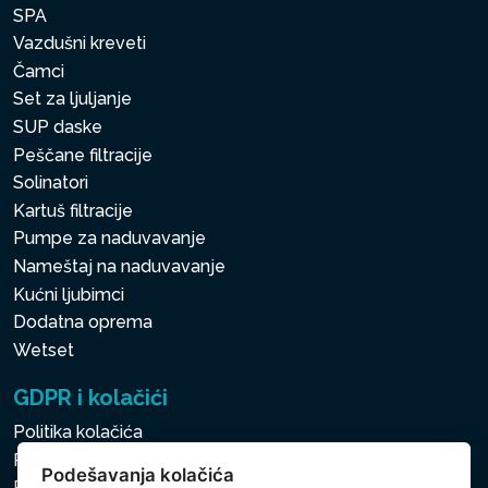
SPA
Vazdušni kreveti
Čamci
Set za ljuljanje
SUP daske
Peščane filtracije
Solinatori
Kartuš filtracije
Pumpe za naduvavanje
Nameštaj na naduvavanje
Kućni ljubimci
Dodatna oprema
Wetset
GDPR i kolačići
Politika kolačića
Politika zaštite ličnih i drugih obrađivanih podataka
Podešavanja kolačića
Politika kolačića