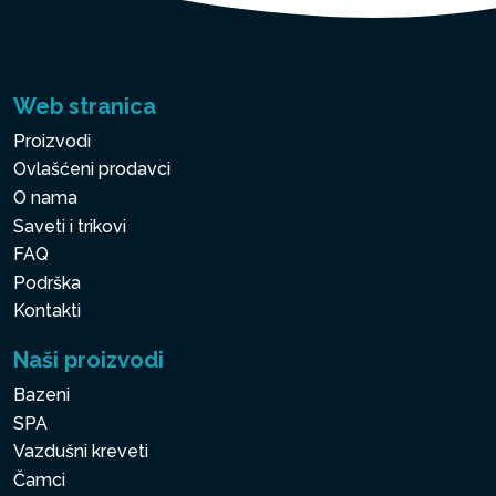
Web stranica
Proizvodi
Ovlašćeni prodavci
O nama
Saveti i trikovi
FAQ
Podrška
Kontakti
Naši proizvodi
Bazeni
SPA
Vazdušni kreveti
Čamci