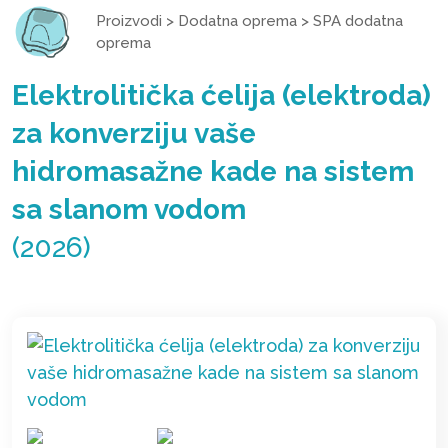
Proizvodi
>
Dodatna oprema
>
SPA dodatna
oprema
Elektrolitička ćelija (elektroda)
za konverziju vaše
hidromasažne kade na sistem
sa slanom vodom
(2026)