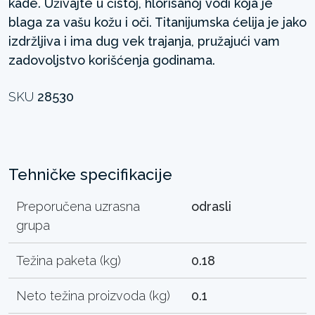
kade. Uživajte u čistoj, hlorisanoj vodi koja je
blaga za vašu kožu i oči. Titanijumska ćelija je jako
izdržljiva i ima dug vek trajanja, pružajući vam
zadovoljstvo korišćenja godinama.
SKU
28530
Tehničke specifikacije
Preporučena uzrasna
odrasli
grupa
Težina paketa (kg)
0.18
Neto težina proizvoda (kg)
0.1