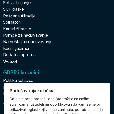
Set za ljuljanje
SUP daske
Peščane filtracije
Solinatori
Kartuš filtracije
Pumpe za naduvavanje
Nameštaj na naduvavanje
Kućni ljubimci
Dodatna oprema
Wetset
GDPR i kolačići
Politika kolačića
Politika zaštite ličnih i drugih obrađivanih podataka
Podešavanja kolačića
Politika kolačića
Da biste brzo pronašli ono što tražite na našim
stranicama, uštedeli mnogo klikova i da vam se ne bi
prikazivali oglasi koji vas ne zanimaju, potrebna nam je