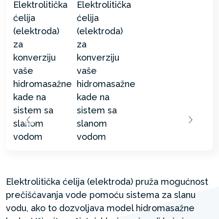
Elektrolitička ćelija (elektroda) pruža mogućnost
prečišćavanja vode pomoću sistema za slanu
vodu, ako to dozvoljava model hidromasažne