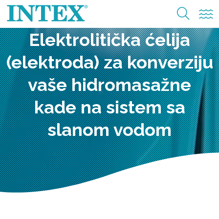
Elektrolitička ćelija
(elektroda) za konverziju
vaše hidromasažne
kade na sistem sa
slanom vodom