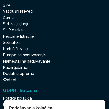
SPA
Vazdušni kreveti
Čamci
Set za ljuljanje
SUP daske
Peščane filtracije
Solinatori
Kartuš filtracije
Pumpe za naduvavanje
Nameštaj na naduvavanje
Kućni ljubimci
Dodatna oprema
Wetset
GDPR i kolačići
Politika kolačića
Politika zaštite ličnih i drugih obrađivanih podataka
Podešavanja kolačića