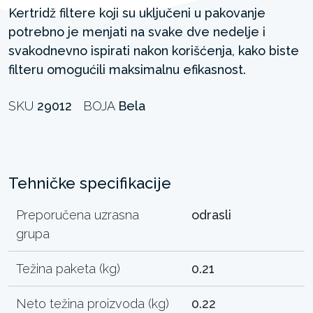
Kertridž filtere koji su uključeni u pakovanje
potrebno je menjati na svake dve nedelje i
svakodnevno ispirati nakon korišćenja, kako biste
filteru omogućili maksimalnu efikasnost.
SKU
29012
BOJA
Bela
Tehničke specifikacije
Preporučena uzrasna
odrasli
grupa
Težina paketa (kg)
0.21
Neto težina proizvoda (kg)
0.22