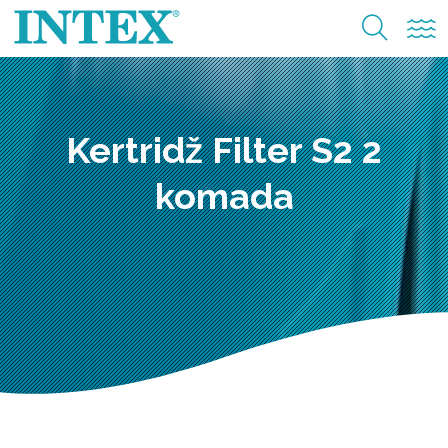
Kertridž Filter S2 2
komada