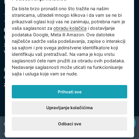
Politika kolačića
Da biste brzo pronašli ono što tražite na našim
stranicama, uštedeli mnogo klikova i da vam se ne bi
prikazivali oglasi koji vas ne zanimaju, potrebna nam je
vaša saglasnost za
obradu kolačića
i dostavljanje
Intex Trading, s.r.o.
podataka Google, Meta ili Amazon. Ove datoteke
Hradecká 2526/3
najčešće sadrže vaša podešavanja, zapise o interakciji
130 00 Praha 3
sa sajtom i pre svega jedinstvene identifikatore koji
Vinohrady - Česká republika
identifikuju vaš pretraživač. Na vama je koju vrstu
saglasnosti ćete nam pružiti za obradu ovih podataka.
Nedavanje saglasnosti može uticati na funkcionisanje
Kompanija je registrovana u Opštinskom sudu u Pragu,
sajta i usluga koje vam se nude.
odeljak C, uložak 74759, Identifikacioni broj kompanije:
26150808, Poreski identifikacioni broj: CZ26150808.
Prihvati sve
Upravljanje kolačićima
Odbaci sve
Copyright © 2026 INTEX TRADING s.r.o. All rights reserved.
Web by
digiONE