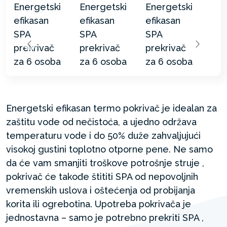
Energetski efikasan termo pokrivač je idealan za
zaštitu vode od nečistoća, a ujedno održava
temperaturu vode i do 50% duže zahvaljujući
visokoj gustini toplotno otporne pene. Ne samo
da će vam smanjiti troškove potrošnje struje ,
pokrivač će takođe štititi SPA od nepovoljnih
vremenskih uslova i oštećenja od probijanja
korita ili ogrebotina. Upotreba pokrivača je
jednostavna – samo je potrebno prekriti SPA ,