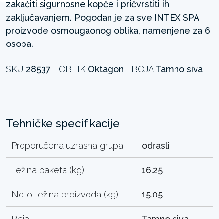
zakačiti sigurnosne kopče i pričvrstiti ih
zaključavanjem. Pogodan je za sve INTEX SPA
proizvode osmougaonog oblika, namenjene za 6
osoba.
SKU
28537
OBLIK
Oktagon
BOJA
Tamno siva
Tehničke specifikacije
Preporučena uzrasna grupa
odrasli
Težina paketa (kg)
16.25
Neto težina proizvoda (kg)
15.05
Boja
Tamno siva