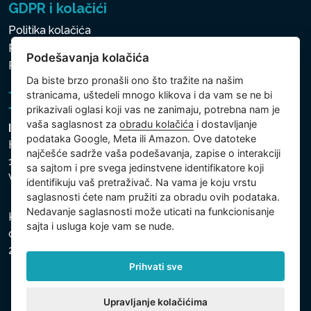
GDPR i kolačići
Politika kolačića
Politika zaštite ličnih i drugih obrađivanih podataka
Podešavanja kolačića
Politika kolačića
Da biste brzo pronašli ono što tražite na našim
stranicama, uštedeli mnogo klikova i da vam se ne bi
prikazivali oglasi koji vas ne zanimaju, potrebna nam je
vaša saglasnost za
obradu kolačića
i dostavljanje
Intex Trading, s.r.o.
podataka Google, Meta ili Amazon. Ove datoteke
Hradecká 2526/3
najčešće sadrže vaša podešavanja, zapise o interakciji
130 00 Praha 3
sa sajtom i pre svega jedinstvene identifikatore koji
Vinohrady - Česká republika
identifikuju vaš pretraživač. Na vama je koju vrstu
saglasnosti ćete nam pružiti za obradu ovih podataka.
Nedavanje saglasnosti može uticati na funkcionisanje
Kompanija je registrovana u Opštinskom sudu u Pragu,
sajta i usluga koje vam se nude.
odeljak C, uložak 74759, Identifikacioni broj kompanije:
26150808, Poreski identifikacioni broj: CZ26150808.
Prihvati sve
Upravljanje kolačićima