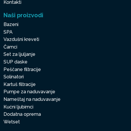
Kontakti
Naši proizvodi
Bazeni
SPA
Vazdušni kreveti
Čamci
Set za ljuljanje
SUP daske
Peščane filtracije
Solinatori
Kartuš filtracije
Pumpe za naduvavanje
Nameštaj na naduvavanje
Kućni ljubimci
Dodatna oprema
Wetset