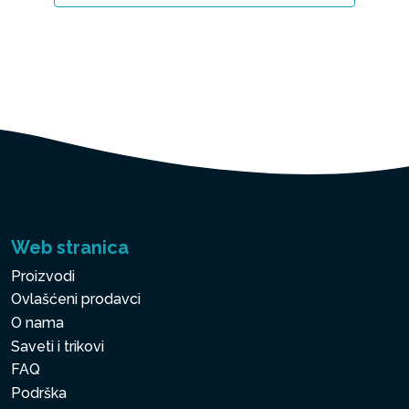
Web stranica
Proizvodi
Ovlašćeni prodavci
O nama
Saveti i trikovi
FAQ
Podrška