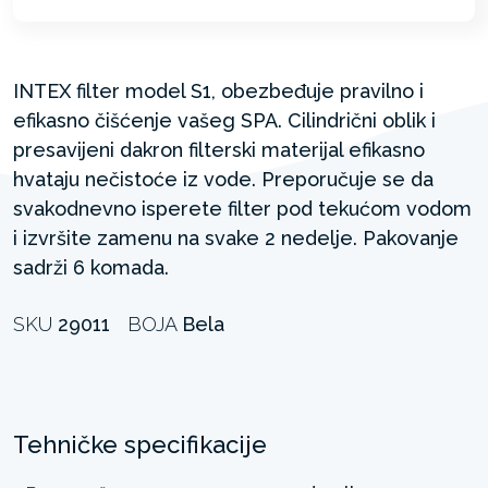
INTEX filter model S1, obezbeđuje pravilno i
efikasno čišćenje vašeg SPA. Cilindrični oblik i
presavijeni dakron filterski materijal efikasno
hvataju nečistoće iz vode. Preporučuje se da
svakodnevno isperete filter pod tekućom vodom
i izvršite zamenu na svake 2 nedelje. Pakovanje
sadrži 6 komada.
SKU
29011
BOJA
Bela
Tehničke specifikacije