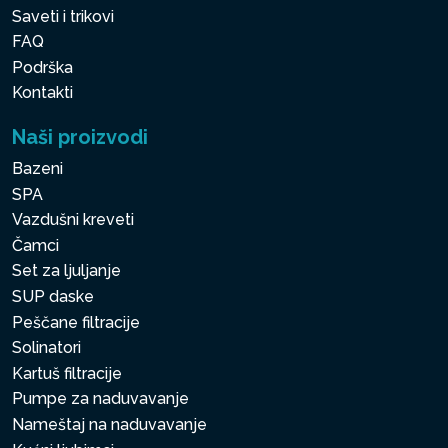
Saveti i trikovi
FAQ
Podrška
Kontakti
Naši proizvodi
Bazeni
SPA
Vazdušni kreveti
Čamci
Set za ljuljanje
SUP daske
Peščane filtracije
Solinatori
Kartuš filtracije
Pumpe za naduvavanje
Nameštaj na naduvavanje