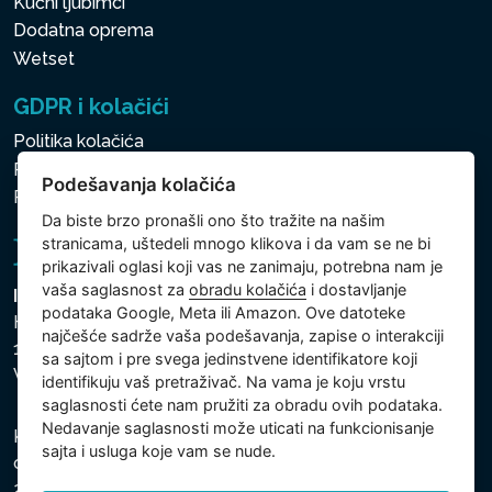
Kućni ljubimci
Dodatna oprema
Wetset
GDPR i kolačići
Politika kolačića
Politika zaštite ličnih i drugih obrađivanih podataka
Podešavanja kolačića
Politika kolačića
Da biste brzo pronašli ono što tražite na našim
stranicama, uštedeli mnogo klikova i da vam se ne bi
prikazivali oglasi koji vas ne zanimaju, potrebna nam je
vaša saglasnost za
obradu kolačića
i dostavljanje
Intex Trading, s.r.o.
podataka Google, Meta ili Amazon. Ove datoteke
Hradecká 2526/3
najčešće sadrže vaša podešavanja, zapise o interakciji
130 00 Praha 3
sa sajtom i pre svega jedinstvene identifikatore koji
Vinohrady - Česká republika
identifikuju vaš pretraživač. Na vama je koju vrstu
saglasnosti ćete nam pružiti za obradu ovih podataka.
Nedavanje saglasnosti može uticati na funkcionisanje
Kompanija je registrovana u Opštinskom sudu u Pragu,
sajta i usluga koje vam se nude.
odeljak C, uložak 74759, Identifikacioni broj kompanije:
26150808, Poreski identifikacioni broj: CZ26150808.