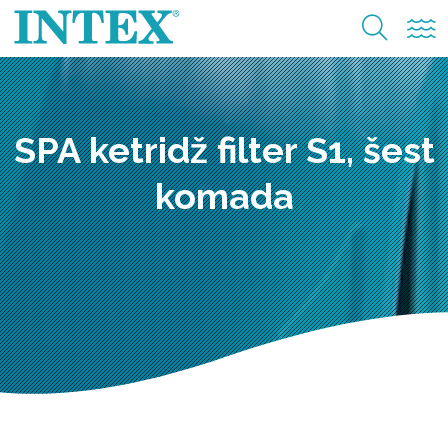
SPA ketridž filter S1, šest
komada