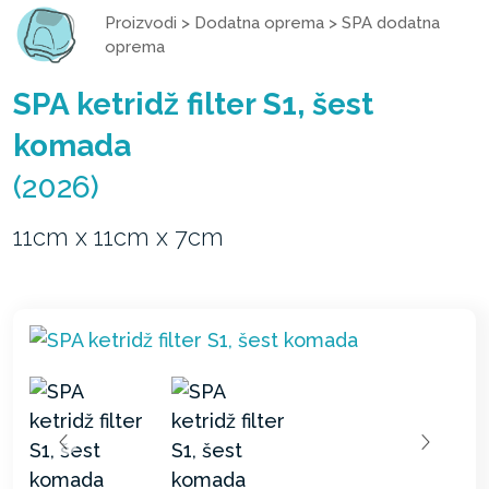
Proizvodi
>
Dodatna oprema
>
SPA dodatna
oprema
SPA ketridž filter S1, šest
komada
(2026)
11cm x 11cm x 7cm