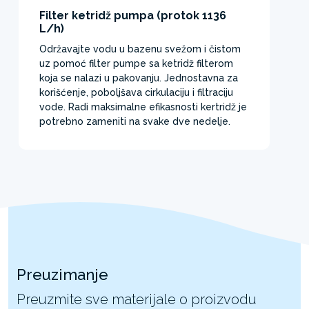
Filter ketridž pumpa (protok 1136
L/h)
Održavajte vodu u bazenu svežom i čistom
uz pomoć filter pumpe sa ketridž filterom
koja se nalazi u pakovanju. Jednostavna za
korišćenje, poboljšava cirkulaciju i filtraciju
vode. Radi maksimalne efikasnosti kertridž je
potrebno zameniti na svake dve nedelje.
Preuzimanje
Preuzmite sve materijale o proizvodu