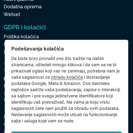
Dodatna oprema
Wetset
GDPR i kolačići
Politika kolačića
Politika zaštite ličnih i drugih obrađivanih podataka
Podešavanja kolačića
Politika kolačića
Da biste brzo pronašli ono što tražite na našim
stranicama, uštedeli mnogo klikova i da vam se ne bi
prikazivali oglasi koji vas ne zanimaju, potrebna nam je
vaša saglasnost za
obradu kolačića
i dostavljanje
Intex Trading, s.r.o.
podataka Google, Meta ili Amazon. Ove datoteke
Hradecká 2526/3
najčešće sadrže vaša podešavanja, zapise o interakciji
130 00 Praha 3
sa sajtom i pre svega jedinstvene identifikatore koji
Vinohrady - Česká republika
identifikuju vaš pretraživač. Na vama je koju vrstu
saglasnosti ćete nam pružiti za obradu ovih podataka.
Nedavanje saglasnosti može uticati na funkcionisanje
Kompanija je registrovana u Opštinskom sudu u Pragu,
sajta i usluga koje vam se nude.
odeljak C, uložak 74759, Identifikacioni broj kompanije:
26150808, Poreski identifikacioni broj: CZ26150808.