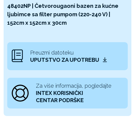
48402NP | Četvorougaoni bazen za kućne
ljubimce sa filter pumpom (220-240 V) |
152cm x 152cm x 30cm
Preuzmi datoteku
UPUTSTVO ZA UPOTREBU
Za više informacija, pogledajte
INTEX KORISNIČKI
CENTAR PODRŠKE