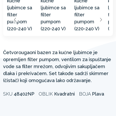
Četvorougaoni bazen za kućne ljubimce je
opremljen filter pumpom, ventilom za ispuštanje
vode sa filter mrežom, odvojivim sakupljačem
dlaka i prekrivačem. Set takođe sadrži skimmer
(čistač) koji omogućava lako održavanje.
SKU
48402NP
OBLIK
Kvadratni
BOJA
Plava