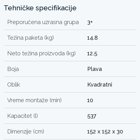
Tehničke specifikacije
Preporučena uzrasna grupa
3+
Težina paketa (kg)
14.8
Neto težina proizvoda (kg)
12.5
Boja
Plava
Oblik
Kvadratni
Vreme montaže (min)
10
Kapacitet (l)
537
Dimenzije (cm)
152 x 152 x 30