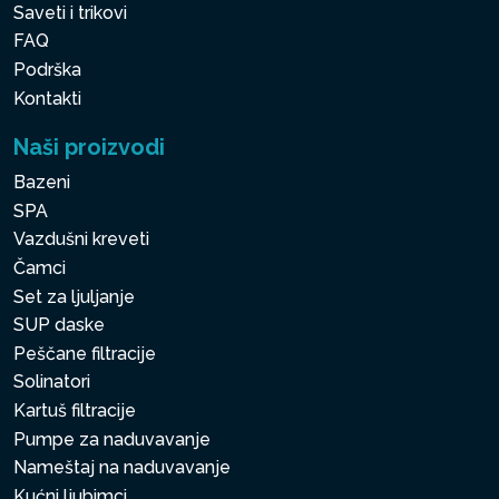
Saveti i trikovi
FAQ
Podrška
Kontakti
Naši proizvodi
Bazeni
SPA
Vazdušni kreveti
Čamci
Set za ljuljanje
SUP daske
Peščane filtracije
Solinatori
Kartuš filtracije
Pumpe za naduvavanje
Nameštaj na naduvavanje
Kućni ljubimci