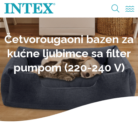
Četvorougaoni bazen za
kućne ljubimce sa filter
pumpom (220-240 V)