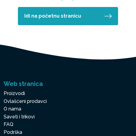
Idi na početnu stranicu
Web stranica
Proizvodi
Ovlašćeni prodavci
O nama
Saveti i trikovi
FAQ
Podrška