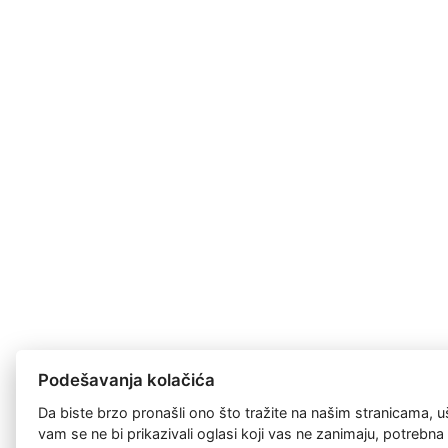
Podešavanja kolačića
Da biste brzo pronašli ono što tražite na našim stranicama, u
vam se ne bi prikazivali oglasi koji vas ne zanimaju, potrebn