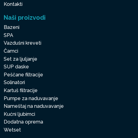
Kontakti
Naši proizvodi
Bazeni
SPA
Vazdušni kreveti
Čamci
Set za ljuljanje
SUP daske
Peščane filtracije
Solinatori
Kartuš filtracije
Pumpe za naduvavanje
Nameštaj na naduvavanje
Kućni ljubimci
Dodatna oprema
Wetset