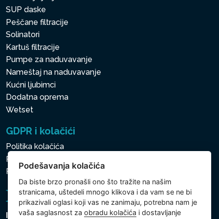
SUP daske
Peščane filtracije
Solinatori
Kartuš filtracije
Pumpe za naduvavanje
Nameštaj na naduvavanje
Kućni ljubimci
Dodatna oprema
Wetset
GDPR i kolačići
Politika kolačića
Politika zaštite ličnih i drugih obrađivanih podataka
Podešavanja kolačića
Politika kolačića
Da biste brzo pronašli ono što tražite na našim
stranicama, uštedeli mnogo klikova i da vam se ne bi
prikazivali oglasi koji vas ne zanimaju, potrebna nam je
vaša saglasnost za
obradu kolačića
i dostavljanje
Intex Trading, s.r.o.