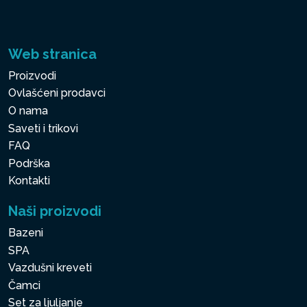
Web stranica
Proizvodi
Ovlašćeni prodavci
O nama
Saveti i trikovi
FAQ
Podrška
Kontakti
Naši proizvodi
Bazeni
SPA
Vazdušni kreveti
Čamci
Set za ljuljanje