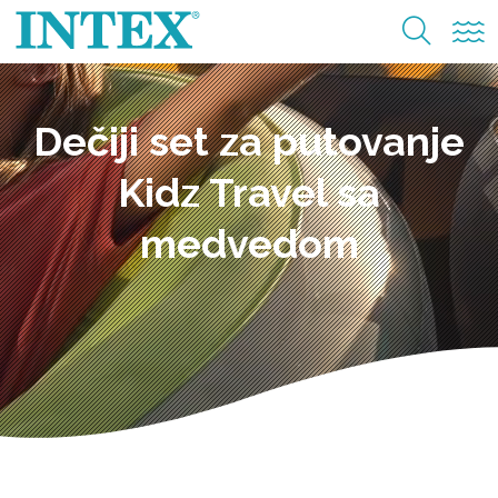
Dečiji set za putovanje
Kidz Travel sa
medvedom