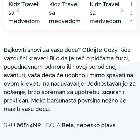
Bajkoviti snovi za vašu decu? Otkrijte Cozy Kidz
vazdušni krevet! Bilo da je reč o pidžama žurci,
popodnevnom odmoru ili novoj porodičnoj
avanturi, vaša deca će udobno i mirno spavati na
ovom krevetu na naduvavanje. Jednostavan je za
nošenje, brzo spreman za upotrebu, siguran i
praktičan. Meka baršunasta površina nežno će
maziti vašu decu.
SKU
66814NP
BOJA
Bela, nebesko plava