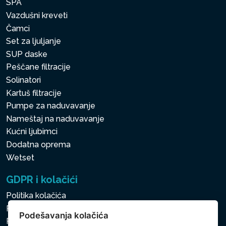
SPA
Vazdušni kreveti
Čamci
Set za ljuljanje
SUP daske
Peščane filtracije
Solinatori
Kartuš filtracije
Pumpe za naduvavanje
Nameštaj na naduvavanje
Kućni ljubimci
Dodatna oprema
Wetset
GDPR i kolačići
Politika kolačića
Politika zaštite ličnih i drugih obrađivanih podataka
Podešavanja kolačića
Politika kolačića