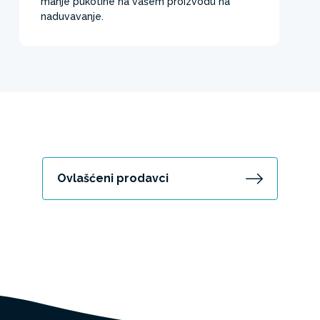
manje pukotine na vašem proizvodu na
naduvavanje.
Ovlašćeni prodavci