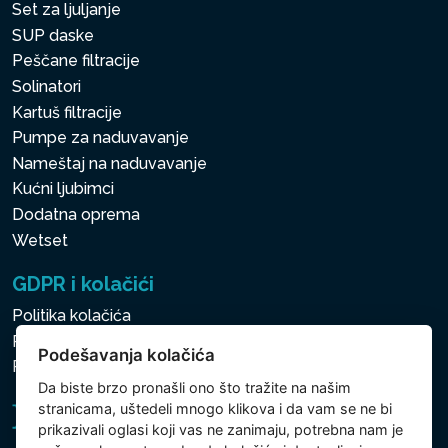
Set za ljuljanje
SUP daske
Peščane filtracije
Solinatori
Kartuš filtracije
Pumpe za naduvavanje
Nameštaj na naduvavanje
Kućni ljubimci
Dodatna oprema
Wetset
GDPR i kolačići
Politika kolačića
Politika zaštite ličnih i drugih obrađivanih podataka
Podešavanja kolačića
Politika kolačića
Da biste brzo pronašli ono što tražite na našim
stranicama, uštedeli mnogo klikova i da vam se ne bi
prikazivali oglasi koji vas ne zanimaju, potrebna nam je