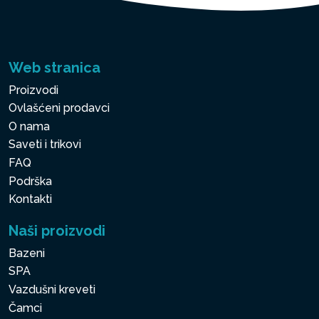
Web stranica
Proizvodi
Ovlašćeni prodavci
O nama
Saveti i trikovi
FAQ
Podrška
Kontakti
Naši proizvodi
Bazeni
SPA
Vazdušni kreveti
Čamci