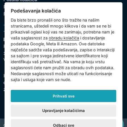
Politika zaštite ličnih i drugih obrađivanih podataka
Podešavanja kolačića
Politika kolačića
Da biste brzo pronašli ono što tražite na našim
stranicama, uštedeli mnogo klikova i da vam se ne bi
prikazivali oglasi koji vas ne zanimaju, potrebna nam je
vaša saglasnost za
obradu kolačića
i dostavljanje
Intex Trading, s.r.o.
podataka Google, Meta ili Amazon. Ove datoteke
Hradecká 2526/3
najčešće sadrže vaša podešavanja, zapise o interakciji
130 00 Praha 3
sa sajtom i pre svega jedinstvene identifikatore koji
Vinohrady - Česká republika
identifikuju vaš pretraživač. Na vama je koju vrstu
saglasnosti ćete nam pružiti za obradu ovih podataka.
Nedavanje saglasnosti može uticati na funkcionisanje
Kompanija je registrovana u Opštinskom sudu u Pragu,
sajta i usluga koje vam se nude.
odeljak C, uložak 74759, Identifikacioni broj kompanije:
26150808, Poreski identifikacioni broj: CZ26150808.
Prihvati sve
Upravljanje kolačićima
Odbaci sve
Copyright © 2026 INTEX TRADING s.r.o. All rights reserved.