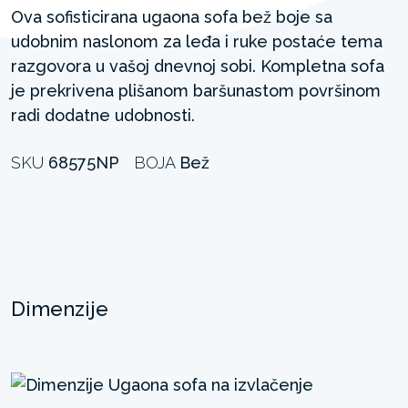
Ova sofisticirana ugaona sofa bež boje sa
udobnim naslonom za leđa i ruke postaće tema
razgovora u vašoj dnevnoj sobi. Kompletna sofa
je prekrivena plišanom baršunastom površinom
radi dodatne udobnosti.
SKU
68575NP
BOJA
Bež
Dimenzije