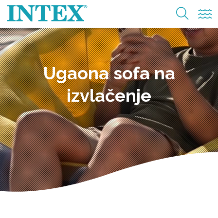
Ugaona sofa na
izvlačenje