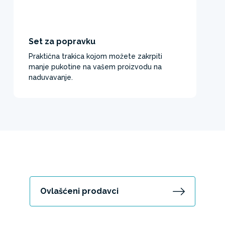
Set za popravku
Praktična trakica kojom možete zakrpiti
manje pukotine na vašem proizvodu na
naduvavanje.
Ovlašćeni prodavci