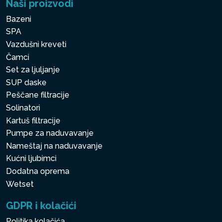
Naši proizvodi
Bazeni
SPA
Vazdušni kreveti
Čamci
Set za ljuljanje
SUP daske
Peščane filtracije
Solinatori
Kartuš filtracije
Pumpe za naduvavanje
Nameštaj na naduvavanje
Kućni ljubimci
Dodatna oprema
Wetset
GDPR i kolačići
Politika kolačića