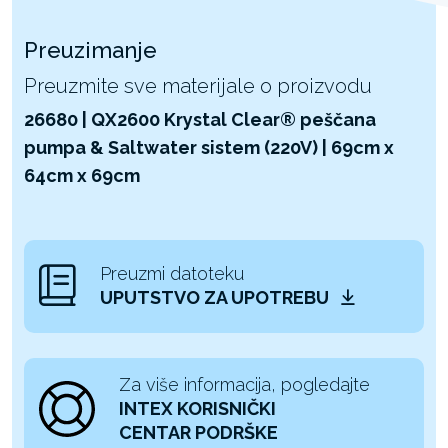
Preuzimanje
Preuzmite sve materijale o proizvodu
26680 | QX2600 Krystal Clear® peščana
pumpa & Saltwater sistem (220V) | 69cm x
64cm x 69cm
Preuzmi datoteku
UPUTSTVO ZA UPOTREBU
Za više informacija, pogledajte
INTEX KORISNIČKI
CENTAR PODRŠKE