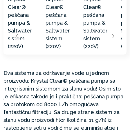
Dva sistema za održavanje vode u jednom
proizvodu: Krystal Clear® peščana pumpa sa
integrisanim sistemom za slanu vodu! Osim što
je efikasna takođe je i praktična: peščana pumpa
sa protokom od 8000 L/h omogućava
fantastičnu filtraciju. Sa druge strane sistem za
slanu vodu proizvodi hlor (količina: 11 g/h) iz
rastopljene soli u vodi čime se eliminišu alge i