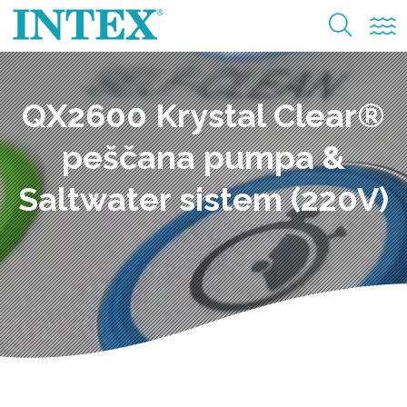
QX2600 Krystal Clear®
peščana pumpa &
Saltwater sistem (220V)