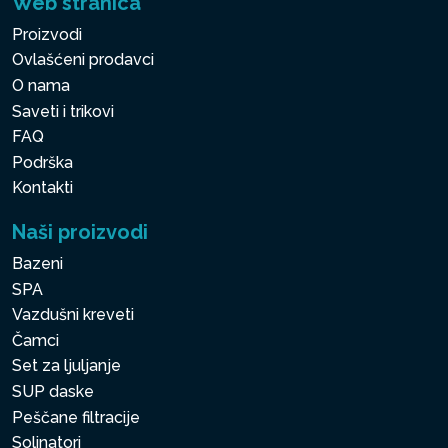
Web stranica
Proizvodi
Ovlašćeni prodavci
O nama
Saveti i trikovi
FAQ
Podrška
Kontakti
Naši proizvodi
Bazeni
SPA
Vazdušni kreveti
Čamci
Set za ljuljanje
SUP daske
Peščane filtracije
Solinatori