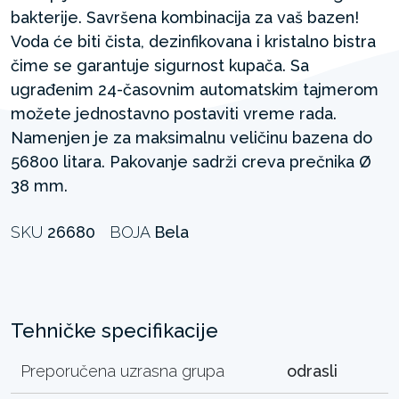
bakterije. Savršena kombinacija za vaš bazen!
Voda će biti čista, dezinfikovana i kristalno bistra
čime se garantuje sigurnost kupača. Sa
ugrađenim 24-časovnim automatskim tajmerom
možete jednostavno postaviti vreme rada.
Namenjen je za maksimalnu veličinu bazena do
56800 litara. Pakovanje sadrži creva prečnika Ø
38 mm. ​
SKU
26680
BOJA
Bela
Tehničke specifikacije
Preporučena uzrasna grupa
odrasli