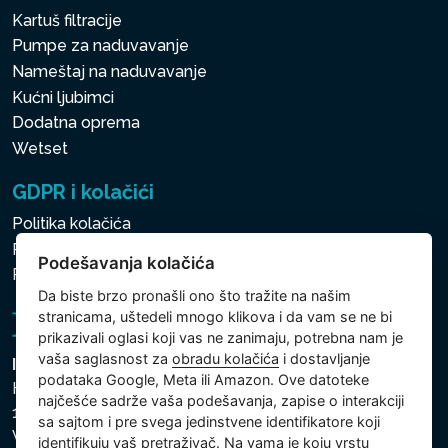
Kartuš filtracije
Pumpe za naduvavanje
Nameštaj na naduvavanje
Kućni ljubimci
Dodatna oprema
Wetset
GDPR i kolačići
Politika kolačića
Politika zaštite ličnih i drugih obrađivanih podataka
Podešavanja kolačića
Politika kolačića
Da biste brzo pronašli ono što tražite na našim
stranicama, uštedeli mnogo klikova i da vam se ne bi
prikazivali oglasi koji vas ne zanimaju, potrebna nam je
vaša saglasnost za
obradu kolačića
i dostavljanje
Intex Trading, s.r.o.
podataka Google, Meta ili Amazon. Ove datoteke
Hradecká 2526/3
najčešće sadrže vaša podešavanja, zapise o interakciji
130 00 Praha 3
sa sajtom i pre svega jedinstvene identifikatore koji
Vinohrady - Česká republika
identifikuju vaš pretraživač. Na vama je koju vrstu