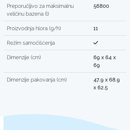
Preporučljivo za maksimalnu
56800
veličinu bazena (l)
Proizvodnja hlora (g/h)
11
Režim samočišćenja
Dimenzije (cm)
69 x 64 x
69
Dimenzije pakovanja (cm)
47.9 x 68.9
x 62.5